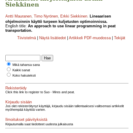
Siekkinen
Antti Mauranen
,
Timo Nyrönen
,
Erkki Siekkinen
.
Lineaarisen
ohjelmoinnin käyttö turpeen kuljetusten optimoinnissa.
English title:
An approach to use linear programming in peat
transportation.
Tiivistelmä
|
Näytä lisätiedot
|
Artikkeli PDF-muodossa
|
Tekijät
Mikä tahansa sana
Kaikki sanat
Koko hakuteksti
Rekisteröidy
Click this link to register to Suo - Mires and peat.
Kirjaudu sisään
Jos olet rekisteröitynyt käyttäjä, kirjaudu sisään tallentaaksesi valitsemasi artikkelit
myöhempää käyttöä varten.
Ilmoitukset päivityksistä
Kirjautumalla saat tiedotteet uudesta julkaisusta