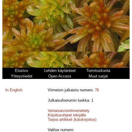
Etusivu
Lehden käytänteet
Toimituskunta
Yhteystiedot
Open Access
Muut sarjat
In English
Viimeisin julkaistu numero:
76
Julkaisufoorumin luokka: 1
Vertaisarviointimenettely
Kirjoitusohjeet tekijälle
Tarjoa artikkeli (käsikirjoitus)
Valitse numero: