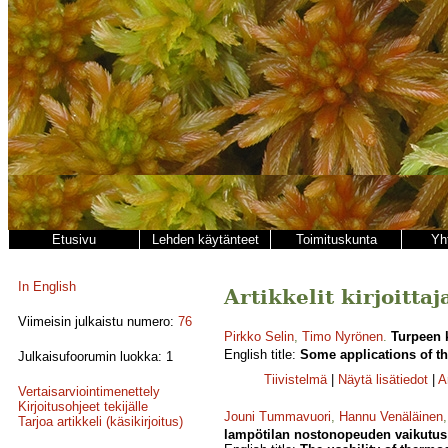
Etusivu
Lehden käytänteet
Toimituskunta
Yh
In English
Artikkelit kirjoitt
Viimeisin julkaistu numero:
76
Pirkko Selin
,
Timo Nyrönen
.
Turpeen 
English title:
Some applications of th
Julkaisufoorumin luokka: 1
Tiivistelmä
|
Näytä lisätiedot
|
A
Vertaisarviointimenettely
Kirjoitusohjeet tekijälle
Jouni Tummavuori
,
Hannu Venäläinen
Tarjoa artikkeli (käsikirjoitus)
lampötilan nostonopeuden vaikutus 