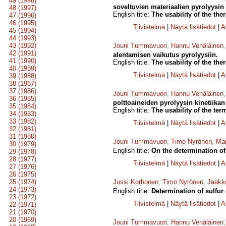
49 (1998)
soveltuvien materiaalien pyrolyysin 
48 (1997)
English title:
The usability of the the
47 (1996)
46 (1995)
Tiivistelmä
|
Näytä lisätiedot
|
A
45 (1994)
44 (1993)
43 (1992)
Jouni Tummavuori
,
Hannu Venäläinen
42 (1991)
alentamisen vaikutus pyrolyysiin.
41 (1990)
English title:
The usability of the the
40 (1989)
Tiivistelmä
|
Näytä lisätiedot
|
A
39 (1988)
38 (1987)
37 (1986)
Jouni Tummavuori
,
Hannu Venäläinen
36 (1985)
polttoaineiden pyrolyysin kinetiikan 
35 (1984)
English title:
The usability of the ter
34 (1983)
33 (1982)
Tiivistelmä
|
Näytä lisätiedot
|
A
32 (1981)
31 (1980)
Jouni Tummavuori
,
Timo Nyrönen
,
Mar
30 (1979)
English title:
On the determination of
29 (1978)
28 (1977)
Tiivistelmä
|
Näytä lisätiedot
|
A
27 (1976)
26 (1975)
25 (1974)
Jussi Korhonen
,
Timo Nyrönen
,
Jaakk
24 (1973)
English title:
Determination of sulfur c
23 (1972)
Tiivistelmä
|
Näytä lisätiedot
|
A
22 (1971)
21 (1970)
20 (1969)
Jouni Tummavuori
,
Hannu Venäläinen