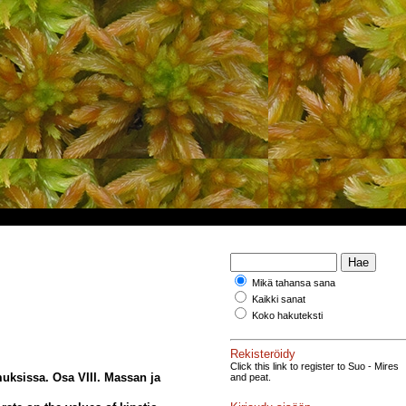
Mikä tahansa sana
Kaikki sanat
Koko hakuteksti
Rekisteröidy
Click this link to register to Suo - Mires
muksissa. Osa VIII. Massan ja
and peat.