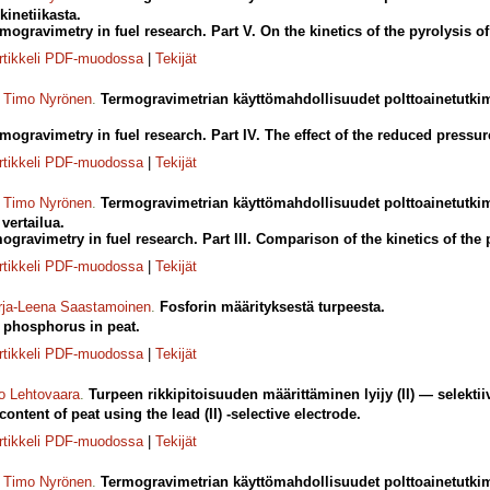
kinetiikasta.
rmogravimetry in fuel research. Part V. On the kinetics of the pyrolysis of 
rtikkeli PDF-muodossa
|
Tekijät
,
Timo Nyrönen
.
Termogravimetrian käyttömahdollisuudet polttoainetutki
rmogravimetry in fuel research. Part IV. The effect of the reduced pressur
rtikkeli PDF-muodossa
|
Tekijät
,
Timo Nyrönen
.
Termogravimetrian käyttömahdollisuudet polttoainetutkimu
vertailua.
mogravimetry in fuel research. Part III. Comparison of the kinetics of the p
rtikkeli PDF-muodossa
|
Tekijät
ja-Leena Saastamoinen
.
Fosforin määrityksestä turpeesta.
 phosphorus in peat.
rtikkeli PDF-muodossa
|
Tekijät
o Lehtovaara
.
Turpeen rikkipitoisuuden määrittäminen lyijy (II) — selektii
ontent of peat using the lead (II) -selective electrode.
rtikkeli PDF-muodossa
|
Tekijät
,
Timo Nyrönen
.
Termogravimetrian käyttömahdollisuudet polttoainetutkimu