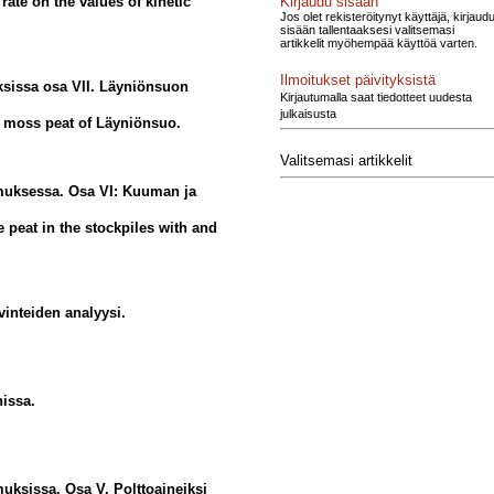
Kirjaudu sisään
rate on the values of kinetic
Jos olet rekisteröitynyt käyttäjä, kirjaud
sisään tallentaaksesi valitsemasi
artikkelit myöhempää käyttöä varten.
Ilmoitukset päivityksistä
ksissa osa VII. Läyniönsuon
Kirjautumalla saat tiedotteet uudesta
julkaisusta
he moss peat of Läyniönsuo.
Valitsemasi artikkelit
muksessa. Osa VI: Kuuman ja
e peat in the stockpiles with and
vinteiden analyysi.
nissa.
uksissa. Osa V. Polttoaineiksi