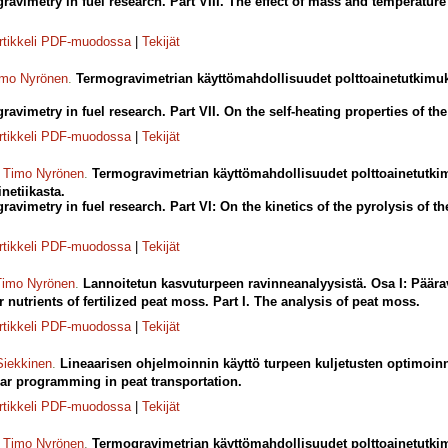
ravimetry in fuel research. Part VIII. The effect of mass and temperature 
rtikkeli PDF-muodossa
|
Tekijät
imo Nyrönen
.
Termogravimetrian käyttömahdollisuudet polttoainetutkimu
ravimetry in fuel research. Part VII. On the self-heating properties of t
rtikkeli PDF-muodossa
|
Tekijät
,
Timo Nyrönen
.
Termogravimetrian käyttömahdollisuudet polttoainetutki
netiikasta.
ravimetry in fuel research. Part VI: On the kinetics of the pyrolysis of th
rtikkeli PDF-muodossa
|
Tekijät
Timo Nyrönen
.
Lannoitetun kasvuturpeen ravinneanalyysistä. Osa I: Päära
 nutrients of fertilized peat moss. Part I. The analysis of peat moss.
rtikkeli PDF-muodossa
|
Tekijät
Siekkinen
.
Lineaarisen ohjelmoinnin käyttö turpeen kuljetusten optimoin
ar programming in peat transportation.
rtikkeli PDF-muodossa
|
Tekijät
,
Timo Nyrönen
.
Termogravimetrian käyttömahdollisuudet polttoainetutkim