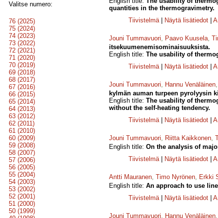
English title:
The usability of thermog
Valitse numero:
quantities in the thermogravimetry.
Tiivistelmä
|
Näytä lisätiedot
|
A
76 (2025)
75 (2024)
74 (2023)
Jouni Tummavuori
,
Paavo Kuusela
,
T
73 (2022)
itsekuumenemisominaisuuksista.
72 (2021)
English title:
The usability of thermog
71 (2020)
70 (2019)
Tiivistelmä
|
Näytä lisätiedot
|
A
69 (2018)
68 (2017)
Jouni Tummavuori
,
Hannu Venäläinen
67 (2016)
kylmän auman turpeen pyrolyysin ki
66 (2015)
English title:
The usability of thermog
65 (2014)
without the self-heating tendency.
64 (2013)
63 (2012)
Tiivistelmä
|
Näytä lisätiedot
|
A
62 (2011)
61 (2010)
60 (2009)
Jouni Tummavuori
,
Riitta Kaikkonen
,
59 (2008)
English title:
On the analysis of major
58 (2007)
Tiivistelmä
|
Näytä lisätiedot
|
A
57 (2006)
56 (2005)
55 (2004)
Antti Mauranen
,
Timo Nyrönen
,
Erkki 
54 (2003)
English title:
An approach to use line
53 (2002)
52 (2001)
Tiivistelmä
|
Näytä lisätiedot
|
A
51 (2000)
50 (1999)
Jouni Tummavuori
,
Hannu Venäläinen