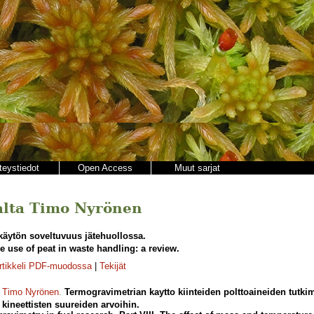
teystiedot
Open Access
Muut sarjat
ajalta Timo Nyrönen
käytön soveltuvuus jätehuollossa.
e use of peat in waste handling: a review.
rtikkeli PDF-muodossa
|
Tekijät
,
Timo Nyrönen
.
Termogravimetrian kaytto kiinteiden polttoaineiden tutki
kineettisten suureiden arvoihin.