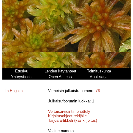
Etusivu
Lehden käytänteet
Toimituskunta
Yhteystiedot
Open Access
Muut sarjat
In English
Viimeisin julkaistu numero:
76
Julkaisufoorumin luokka: 1
Vertaisarviointimenettely
Kirjoitusohjeet tekijälle
Tarjoa artikkeli (käsikirjoitus)
Valitse numero: