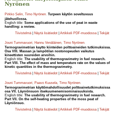
Nyrönen
Pirkko Selin
,
Timo Nyrönen
.
Turpeen käytön soveltuvuus
jätehuollossa.
English title:
Some applications of the use of peat in waste
handling: a review.
Tiivistelmä
|
Näytä lisätiedot
|
Artikkeli PDF-muodossa
|
Tekijät
Jouni Tummavuori
,
Hannu Venäläinen
,
Timo Nyrönen
.
Termogravimetrian kaytto kiinteiden polttoaineiden tutkimuksissa.
Osa VIII. Massan ja lampötilan nostonopeuden vaikutus
kineettisten suureiden arvoihin.
English title:
The usability of thermogravimetry in fuel research.
Part VIII. The effect of mass and temperature rate on the values of
kinetic quantities in the thermogravimetry.
Tiivistelmä
|
Näytä lisätiedot
|
Artikkeli PDF-muodossa
|
Tekijät
Jouni Tummavuori
,
Paavo Kuusela
,
Timo Nyrönen
.
Termogravimetrian käyttömahdollisuudet polttoainetutkimuksissa
osa VII. Läyniönsuon itsekuumenemisominaisuuksista.
English title:
The usability of thermogravimetry in fuel research.
Part VII. On the self-heating properties of the moss peat of
Läyniönsuo.
Tiivistelmä
|
Näytä lisätiedot
|
Artikkeli PDF-muodossa
|
Tekijät