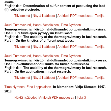
avulla.
English title:
Determination of sulfur content of peat using the lead
(II) -selective electrode.
Tiivistelmä
|
Näytä lisätiedot
|
Artikkeli PDF-muodossa
|
Tekijät
Jouni Tummavuori
,
Hannu Venäläinen
,
Timo Nyrönen
.
Termogravimetrian käyttömahdollisuudet polttoainetutkimuksissa.
Osa II. Eri turvelajien pyrolyysin kinetiikasta.
English title:
The usability of the thermogravimetry in fuel research.
Part II. On the kinetics of different peat types.
Tiivistelmä
|
Näytä lisätiedot
|
Artikkeli PDF-muodossa
|
Tekijät
Jouni Tummavuori
,
Hannu Venäläinen
,
Timo Nyrönen
.
Termogravimetrian käyttömahdollisuudet polttoainetutkimuksessa.
Osa I. Sovellutusmahdollisuuksista turvetutkimuksissa.
English title:
The usability of the thermogravimetry in fuel research.
Part I. On the applications in peat research.
Tiivistelmä
|
Näytä lisätiedot
|
Artikkeli PDF-muodossa
|
Tekijät
Timo Nyrönen
,
Eino Lappalainen
.
In Memoriam: Veijo Klemetti 1947–
2019.
Näytä lisätiedot
|
Artikkeli PDF-muodossa
|
Tekijät