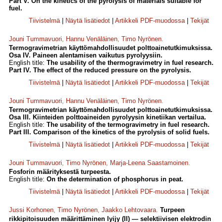
Part V. On the kinetics of the pyrolysis of materials suitable for
fuel.
Tiivistelmä
|
Näytä lisätiedot
|
Artikkeli PDF-muodossa
|
Tekijät
Jouni Tummavuori
,
Hannu Venäläinen
,
Timo Nyrönen
.
Termogravimetrian käyttömahdollisuudet polttoainetutkimuksissa.
Osa IV. Paineen alentamisen vaikutus pyrolyysiin.
English title:
The usability of the thermogravimetry in fuel research.
Part IV. The effect of the reduced pressure on the pyrolysis.
Tiivistelmä
|
Näytä lisätiedot
|
Artikkeli PDF-muodossa
|
Tekijät
Jouni Tummavuori
,
Hannu Venäläinen
,
Timo Nyrönen
.
Termogravimetrian käyttömahdollisuudet polttoainetutkimuksissa.
Osa III. Kiinteiden polttoaineiden pyrolyysin kinetiikan vertailua.
English title:
The usability of the termogravimetry in fuel research.
Part III. Comparison of the kinetics of the pyrolysis of solid fuels.
Tiivistelmä
|
Näytä lisätiedot
|
Artikkeli PDF-muodossa
|
Tekijät
Jouni Tummavuori
,
Timo Nyrönen
,
Marja-Leena Saastamoinen
.
Fosforin määrityksestä turpeesta.
English title:
On the determination of phosphorus in peat.
Tiivistelmä
|
Näytä lisätiedot
|
Artikkeli PDF-muodossa
|
Tekijät
Jussi Korhonen
,
Timo Nyrönen
,
Jaakko Lehtovaara
.
Turpeen
rikkipitoisuuden määrittäminen lyijy (II) — selektiivisen elektrodin