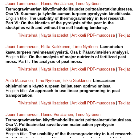
Jouni Tummavuori
,
Hannu Venäläinen
,
Timo Nyrönen
.
Termogravimetrian käyttömahdollisuudet polttoainetutkimuksessa.
Osa VI: Kuuman ja kylmän auman turpeen pyrolyysin kinetiikasta.
English title:
The usability of thermogravimetry in fuel research.
Part VI: On the kinetics of the pyrolysis of the peat in the
stockpiles with and without the self-heating tendency.
Tiivistelmä
|
Näytä lisätiedot
|
Artikkeli PDF-muodossa
|
Tekijät
Jouni Tummavuori
,
Riitta Kaikkonen
,
Timo Nyrönen
.
Lannoitetun
kasvuturpeen ravinneanalyysistä. Osa I: Pääravinteiden analyysi.
English title:
On the analysis of major nutrients of fertilized peat
moss. Part I. The analysis of peat moss.
Tiivistelmä
|
Näytä lisätiedot
|
Artikkeli PDF-muodossa
|
Tekijät
Antti Mauranen
,
Timo Nyrönen
,
Erkki Siekkinen
.
Lineaarisen
ohjelmoinnin käyttö turpeen kuljetusten optimoinnissa.
English title:
An approach to use linear programming in peat
transportation.
Tiivistelmä
|
Näytä lisätiedot
|
Artikkeli PDF-muodossa
|
Tekijät
Jouni Tummavuori
,
Hannu Venäläinen
,
Timo Nyrönen
.
Termogravimetrian käyttömahdollisuudet polttoainetutkimuksissa.
Osa V. Polttoaineiksi soveltuvien materiaalien pyrolyysin
kinetiikasta.
English title:
The usability of the thermogravimetry in fuel research.