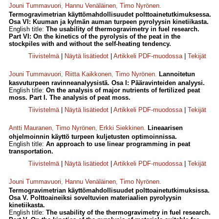
Jouni Tummavuori
,
Hannu Venäläinen
,
Timo Nyrönen
.
Termogravimetrian käyttömahdollisuudet polttoainetutkimuksessa.
Osa VI: Kuuman ja kylmän auman turpeen pyrolyysin kinetiikasta.
English title:
The usability of thermogravimetry in fuel research.
Part VI: On the kinetics of the pyrolysis of the peat in the
stockpiles with and without the self-heating tendency.
Tiivistelmä
|
Näytä lisätiedot
|
Artikkeli PDF-muodossa
|
Tekijät
Jouni Tummavuori
,
Riitta Kaikkonen
,
Timo Nyrönen
.
Lannoitetun
kasvuturpeen ravinneanalyysistä. Osa I: Pääravinteiden analyysi.
English title:
On the analysis of major nutrients of fertilized peat
moss. Part I. The analysis of peat moss.
Tiivistelmä
|
Näytä lisätiedot
|
Artikkeli PDF-muodossa
|
Tekijät
Antti Mauranen
,
Timo Nyrönen
,
Erkki Siekkinen
.
Lineaarisen
ohjelmoinnin käyttö turpeen kuljetusten optimoinnissa.
English title:
An approach to use linear programming in peat
transportation.
Tiivistelmä
|
Näytä lisätiedot
|
Artikkeli PDF-muodossa
|
Tekijät
Jouni Tummavuori
,
Hannu Venäläinen
,
Timo Nyrönen
.
Termogravimetrian käyttömahdollisuudet polttoainetutkimuksissa.
Osa V. Polttoaineiksi soveltuvien materiaalien pyrolyysin
kinetiikasta.
English title:
The usability of the thermogravimetry in fuel research.