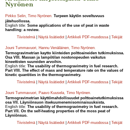
Nyrönen
Pirkko Selin
,
Timo Nyrönen
.
Turpeen käytön soveltuvuus
jätehuollossa.
English title:
Some applications of the use of peat in waste
handling: a review.
Tiivistelmä
|
Näytä lisätiedot
|
Artikkeli PDF-muodossa
|
Tekijät
Jouni Tummavuori
,
Hannu Venäläinen
,
Timo Nyrönen
.
Termogravimetrian kaytto kiinteiden polttoaineiden tutkimuksissa.
Osa VIII. Massan ja lampötilan nostonopeuden vaikutus
kineettisten suureiden arvoihin.
English title:
The usability of thermogravimetry in fuel research.
Part VIII. The effect of mass and temperature rate on the values of
kinetic quantities in the thermogravimetry.
Tiivistelmä
|
Näytä lisätiedot
|
Artikkeli PDF-muodossa
|
Tekijät
Jouni Tummavuori
,
Paavo Kuusela
,
Timo Nyrönen
.
Termogravimetrian käyttömahdollisuudet polttoainetutkimuksissa
osa VII. Läyniönsuon itsekuumenemisominaisuuksista.
English title:
The usability of thermogravimetry in fuel research.
Part VII. On the self-heating properties of the moss peat of
Läyniönsuo.
Tiivistelmä
|
Näytä lisätiedot
|
Artikkeli PDF-muodossa
|
Tekijät