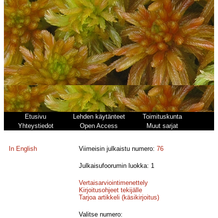
Etusivu
Lehden käytänteet
Toimituskunta
Yhteystiedot
Open Access
Muut sarjat
In English
Viimeisin julkaistu numero:
76
Julkaisufoorumin luokka: 1
Vertaisarviointimenettely
Kirjoitusohjeet tekijälle
Tarjoa artikkeli (käsikirjoitus)
Valitse numero: