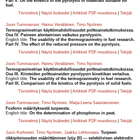
Part V. On the kinetics of the pyrolysis of materials suitable for
fuel.
Tiivistelmä
|
Näytä lisätiedot
|
Artikkeli PDF-muodossa
|
Tekijät
Jouni Tummavuori
,
Hannu Venäläinen
,
Timo Nyrönen
.
Termogravimetrian käyttömahdollisuudet polttoainetutkimuksissa.
Osa IV. Paineen alentamisen vaikutus pyrolyysiin.
English title:
The usability of the thermogravimetry in fuel research.
Part IV. The effect of the reduced pressure on the pyrolysis.
Tiivistelmä
|
Näytä lisätiedot
|
Artikkeli PDF-muodossa
|
Tekijät
Jouni Tummavuori
,
Hannu Venäläinen
,
Timo Nyrönen
.
Termogravimetrian käyttömahdollisuudet polttoainetutkimuksissa.
Osa III. Kiinteiden polttoaineiden pyrolyysin kinetiikan vertailua.
English title:
The usability of the termogravimetry in fuel research.
Part III. Comparison of the kinetics of the pyrolysis of solid fuels.
Tiivistelmä
|
Näytä lisätiedot
|
Artikkeli PDF-muodossa
|
Tekijät
Jouni Tummavuori
,
Timo Nyrönen
,
Marja-Leena Saastamoinen
.
Fosforin määrityksestä turpeesta.
English title:
On the determination of phosphorus in peat.
Tiivistelmä
|
Näytä lisätiedot
|
Artikkeli PDF-muodossa
|
Tekijät
Jussi Korhonen
,
Timo Nyrönen
,
Jaakko Lehtovaara
.
Turpeen
rikkipitoisuuden määrittäminen lyijy (II) — selektiivisen elektrodin