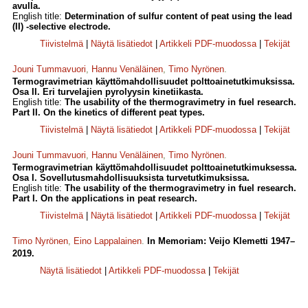
avulla.
English title:
Determination of sulfur content of peat using the lead
(II) -selective electrode.
Tiivistelmä
|
Näytä lisätiedot
|
Artikkeli PDF-muodossa
|
Tekijät
Jouni Tummavuori
,
Hannu Venäläinen
,
Timo Nyrönen
.
Termogravimetrian käyttömahdollisuudet polttoainetutkimuksissa.
Osa II. Eri turvelajien pyrolyysin kinetiikasta.
English title:
The usability of the thermogravimetry in fuel research.
Part II. On the kinetics of different peat types.
Tiivistelmä
|
Näytä lisätiedot
|
Artikkeli PDF-muodossa
|
Tekijät
Jouni Tummavuori
,
Hannu Venäläinen
,
Timo Nyrönen
.
Termogravimetrian käyttömahdollisuudet polttoainetutkimuksessa.
Osa I. Sovellutusmahdollisuuksista turvetutkimuksissa.
English title:
The usability of the thermogravimetry in fuel research.
Part I. On the applications in peat research.
Tiivistelmä
|
Näytä lisätiedot
|
Artikkeli PDF-muodossa
|
Tekijät
Timo Nyrönen
,
Eino Lappalainen
.
In Memoriam: Veijo Klemetti 1947–
2019.
Näytä lisätiedot
|
Artikkeli PDF-muodossa
|
Tekijät