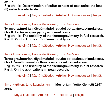
avulla.
English title:
Determination of sulfur content of peat using the lead
(II) -selective electrode.
Tiivistelmä
|
Näytä lisätiedot
|
Artikkeli PDF-muodossa
|
Tekijät
Jouni Tummavuori
,
Hannu Venäläinen
,
Timo Nyrönen
.
Termogravimetrian käyttömahdollisuudet polttoainetutkimuksissa.
Osa II. Eri turvelajien pyrolyysin kinetiikasta.
English title:
The usability of the thermogravimetry in fuel research.
Part II. On the kinetics of different peat types.
Tiivistelmä
|
Näytä lisätiedot
|
Artikkeli PDF-muodossa
|
Tekijät
Jouni Tummavuori
,
Hannu Venäläinen
,
Timo Nyrönen
.
Termogravimetrian käyttömahdollisuudet polttoainetutkimuksessa.
Osa I. Sovellutusmahdollisuuksista turvetutkimuksissa.
English title:
The usability of the thermogravimetry in fuel research.
Part I. On the applications in peat research.
Tiivistelmä
|
Näytä lisätiedot
|
Artikkeli PDF-muodossa
|
Tekijät
Timo Nyrönen
,
Eino Lappalainen
.
In Memoriam: Veijo Klemetti 1947–
2019.
Näytä lisätiedot
|
Artikkeli PDF-muodossa
|
Tekijät