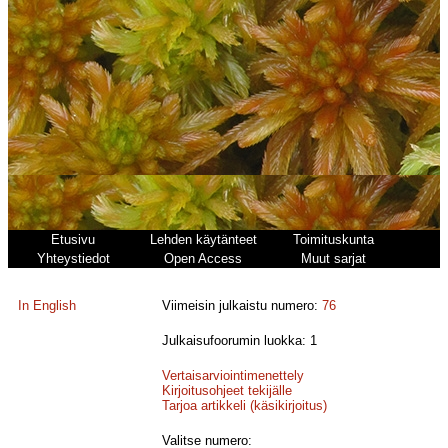
Etusivu
Lehden käytänteet
Toimituskunta
Yhteystiedot
Open Access
Muut sarjat
In English
Viimeisin julkaistu numero:
76
Julkaisufoorumin luokka: 1
Vertaisarviointimenettely
Kirjoitusohjeet tekijälle
Tarjoa artikkeli (käsikirjoitus)
Valitse numero: