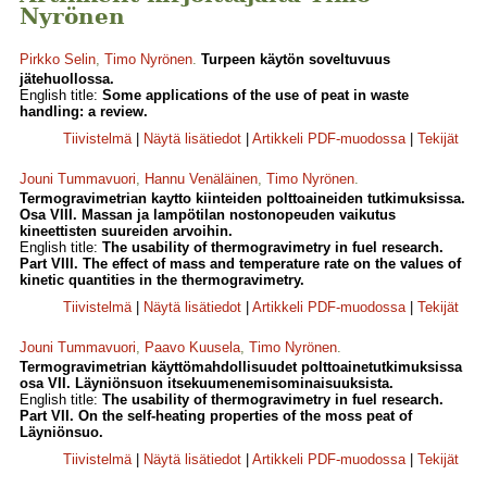
Nyrönen
Pirkko Selin
,
Timo Nyrönen
.
Turpeen käytön soveltuvuus
jätehuollossa.
English title:
Some applications of the use of peat in waste
handling: a review.
Tiivistelmä
|
Näytä lisätiedot
|
Artikkeli PDF-muodossa
|
Tekijät
Jouni Tummavuori
,
Hannu Venäläinen
,
Timo Nyrönen
.
Termogravimetrian kaytto kiinteiden polttoaineiden tutkimuksissa.
Osa VIII. Massan ja lampötilan nostonopeuden vaikutus
kineettisten suureiden arvoihin.
English title:
The usability of thermogravimetry in fuel research.
Part VIII. The effect of mass and temperature rate on the values of
kinetic quantities in the thermogravimetry.
Tiivistelmä
|
Näytä lisätiedot
|
Artikkeli PDF-muodossa
|
Tekijät
Jouni Tummavuori
,
Paavo Kuusela
,
Timo Nyrönen
.
Termogravimetrian käyttömahdollisuudet polttoainetutkimuksissa
osa VII. Läyniönsuon itsekuumenemisominaisuuksista.
English title:
The usability of thermogravimetry in fuel research.
Part VII. On the self-heating properties of the moss peat of
Läyniönsuo.
Tiivistelmä
|
Näytä lisätiedot
|
Artikkeli PDF-muodossa
|
Tekijät