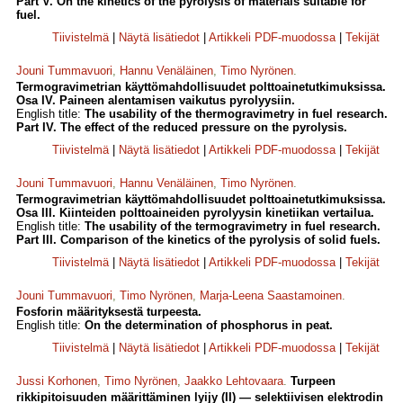
Part V. On the kinetics of the pyrolysis of materials suitable for
fuel.
Tiivistelmä
|
Näytä lisätiedot
|
Artikkeli PDF-muodossa
|
Tekijät
Jouni Tummavuori
,
Hannu Venäläinen
,
Timo Nyrönen
.
Termogravimetrian käyttömahdollisuudet polttoainetutkimuksissa.
Osa IV. Paineen alentamisen vaikutus pyrolyysiin.
English title:
The usability of the thermogravimetry in fuel research.
Part IV. The effect of the reduced pressure on the pyrolysis.
Tiivistelmä
|
Näytä lisätiedot
|
Artikkeli PDF-muodossa
|
Tekijät
Jouni Tummavuori
,
Hannu Venäläinen
,
Timo Nyrönen
.
Termogravimetrian käyttömahdollisuudet polttoainetutkimuksissa.
Osa III. Kiinteiden polttoaineiden pyrolyysin kinetiikan vertailua.
English title:
The usability of the termogravimetry in fuel research.
Part III. Comparison of the kinetics of the pyrolysis of solid fuels.
Tiivistelmä
|
Näytä lisätiedot
|
Artikkeli PDF-muodossa
|
Tekijät
Jouni Tummavuori
,
Timo Nyrönen
,
Marja-Leena Saastamoinen
.
Fosforin määrityksestä turpeesta.
English title:
On the determination of phosphorus in peat.
Tiivistelmä
|
Näytä lisätiedot
|
Artikkeli PDF-muodossa
|
Tekijät
Jussi Korhonen
,
Timo Nyrönen
,
Jaakko Lehtovaara
.
Turpeen
rikkipitoisuuden määrittäminen lyijy (II) — selektiivisen elektrodin