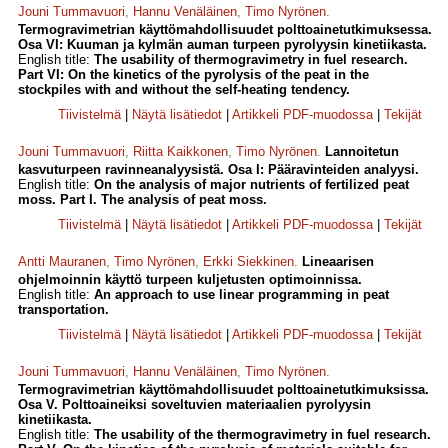
Jouni Tummavuori
,
Hannu Venäläinen
,
Timo Nyrönen
.
Termogravimetrian käyttömahdollisuudet polttoainetutkimuksessa.
Osa VI: Kuuman ja kylmän auman turpeen pyrolyysin kinetiikasta.
English title:
The usability of thermogravimetry in fuel research.
Part VI: On the kinetics of the pyrolysis of the peat in the
stockpiles with and without the self-heating tendency.
Tiivistelmä
|
Näytä lisätiedot
|
Artikkeli PDF-muodossa
|
Tekijät
Jouni Tummavuori
,
Riitta Kaikkonen
,
Timo Nyrönen
.
Lannoitetun
kasvuturpeen ravinneanalyysistä. Osa I: Pääravinteiden analyysi.
English title:
On the analysis of major nutrients of fertilized peat
moss. Part I. The analysis of peat moss.
Tiivistelmä
|
Näytä lisätiedot
|
Artikkeli PDF-muodossa
|
Tekijät
Antti Mauranen
,
Timo Nyrönen
,
Erkki Siekkinen
.
Lineaarisen
ohjelmoinnin käyttö turpeen kuljetusten optimoinnissa.
English title:
An approach to use linear programming in peat
transportation.
Tiivistelmä
|
Näytä lisätiedot
|
Artikkeli PDF-muodossa
|
Tekijät
Jouni Tummavuori
,
Hannu Venäläinen
,
Timo Nyrönen
.
Termogravimetrian käyttömahdollisuudet polttoainetutkimuksissa.
Osa V. Polttoaineiksi soveltuvien materiaalien pyrolyysin
kinetiikasta.
English title:
The usability of the thermogravimetry in fuel research.