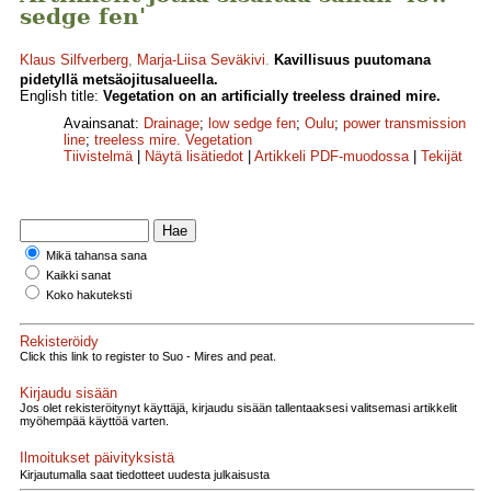
sedge fen'
Klaus Silfverberg
,
Marja-Liisa Seväkivi
.
Kavillisuus puutomana
pidetyllä metsäojitusalueella.
English title:
Vegetation on an artificially treeless drained mire.
Avainsanat:
Drainage
;
low sedge fen
;
Oulu
;
power transmission
line
;
treeless mire. Vegetation
Tiivistelmä
|
Näytä lisätiedot
|
Artikkeli PDF-muodossa
|
Tekijät
Mikä tahansa sana
Kaikki sanat
Koko hakuteksti
Rekisteröidy
Click this link to register to Suo - Mires and peat.
Kirjaudu sisään
Jos olet rekisteröitynyt käyttäjä, kirjaudu sisään tallentaaksesi valitsemasi artikkelit
myöhempää käyttöä varten.
Ilmoitukset päivityksistä
Kirjautumalla saat tiedotteet uudesta julkaisusta