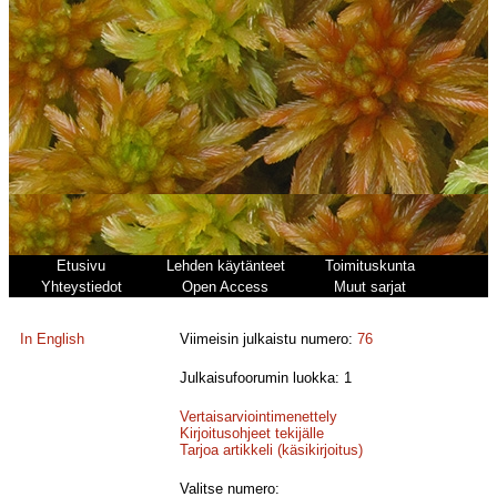
Etusivu
Lehden käytänteet
Toimituskunta
Yhteystiedot
Open Access
Muut sarjat
In English
Viimeisin julkaistu numero:
76
Julkaisufoorumin luokka: 1
Vertaisarviointimenettely
Kirjoitusohjeet tekijälle
Tarjoa artikkeli (käsikirjoitus)
Valitse numero: