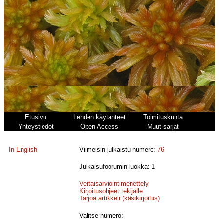
Etusivu
Lehden käytänteet
Toimituskunta
Yhteystiedot
Open Access
Muut sarjat
In English
Viimeisin julkaistu numero:
76
Julkaisufoorumin luokka: 1
Vertaisarviointimenettely
Kirjoitusohjeet tekijälle
Tarjoa artikkeli (käsikirjoitus)
Valitse numero: