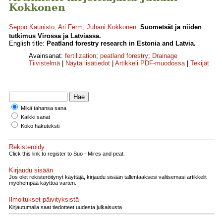
Kokkonen
Seppo Kaunisto
,
Ari Ferm
,
Juhani Kokkonen
.
Suometsät ja niiden
tutkimus Virossa ja Latviassa.
English title:
Peatland forestry research in Estonia and Latvia.
Avainsanat:
fertilization
;
peatland forestry
;
Drainage
Tiivistelmä
|
Näytä lisätiedot
|
Artikkeli PDF-muodossa
|
Tekijät
Mikä tahansa sana
Kaikki sanat
Koko hakuteksti
Rekisteröidy
Click this link to register to Suo - Mires and peat.
Kirjaudu sisään
Jos olet rekisteröitynyt käyttäjä, kirjaudu sisään tallentaaksesi valitsemasi artikkelit
myöhempää käyttöä varten.
Ilmoitukset päivityksistä
Kirjautumalla saat tiedotteet uudesta julkaisusta