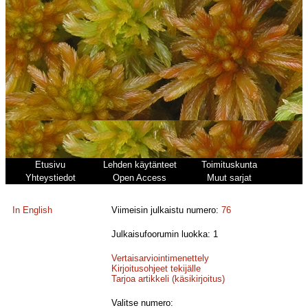
Etusivu
Lehden käytänteet
Toimituskunta
Yhteystiedot
Open Access
Muut sarjat
In English
Viimeisin julkaistu numero:
76
Julkaisufoorumin luokka: 1
Vertaisarviointimenettely
Kirjoitusohjeet tekijälle
Tarjoa artikkeli (käsikirjoitus)
Valitse numero: