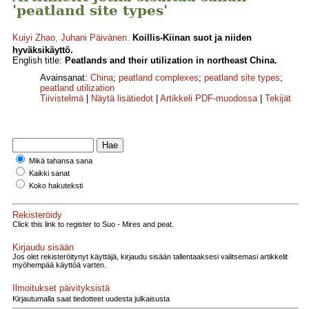
'peatland site types'
Kuiyi Zhao
,
Juhani Päivänen
.
Koillis-Kiinan suot ja niiden
hyväksikäyttö.
English title:
Peatlands and their utilization in northeast China.
Avainsanat:
China
;
peatland complexes
;
peatland site types
;
peatland utilization
Tiivistelmä
|
Näytä lisätiedot
|
Artikkeli PDF-muodossa
|
Tekijät
Mikä tahansa sana
Kaikki sanat
Koko hakuteksti
Rekisteröidy
Click this link to register to Suo - Mires and peat.
Kirjaudu sisään
Jos olet rekisteröitynyt käyttäjä, kirjaudu sisään tallentaaksesi valitsemasi artikkelit
myöhempää käyttöä varten.
Ilmoitukset päivityksistä
Kirjautumalla saat tiedotteet uudesta julkaisusta