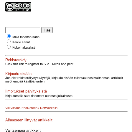
Mikä tahansa sana
Kaikki sanat
Koko hakuteksti
Rekisteröidy
Click this link to register to Suo - Mires and peat.
Kirjaudu sisään
Jos olet rekisteröitynyt käyttäjä, kirjaudu sisään tallentaaksesi valitsemasi artikkelit
myöhempää käyttöä varten.
Ilmoitukset päivityksistä
Kirjautumalla saat tiedotteet uudesta julkaisusta
Vie viittaus EndNoteen / RefWorksiin
Aiheeseen liittyvät artikkelit
Valitsemasi artikkelit