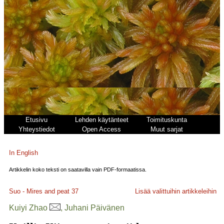
Etusivu
Lehden käytänteet
Toimituskunta
Yhteystiedot
Open Access
Muut sarjat
In English
Artikkelin koko teksti on saatavilla vain PDF-formaatissa.
Suo - Mires and peat
37
Lisää valittuihin artikkeleihin
Kuiyi Zhao
, Juhani Päivänen