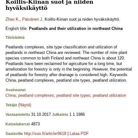
Koillis-Kiinan suot ja niiden
hyväksikäyttö
Zhao K.
,
Päivänen J.
Koillis-Kiinan suot ja niiden hyväksikäyttö.
English title:
Peatlands and their utilization in northeast China
Tiivistelmä
Peatlands complexes, site type classification and utilization of
peatlands in northeast China are reviewed. The number of mire plant
species common to both Finland and northeast China is about 120.
Peatlands have been reclaimed for agriculture for a long time, but
amelioration for forestry is only in the beginning. However, the potential
of peatlands for forestry after drainage is considered high. Keywords:
China, peatland complexes, peatland site types, peatland utilization.
Avainsanat
China
;
peatland complexes
;
peatland site types
;
peatland utilization
(Näytä)
Tekijät
31.10.2017
1.1.1986
Vastaanotettu
Julkaistu
4873
Katselukerrat
http://suo.fi/article/9618
|
Lataa PDF
Saatavilla