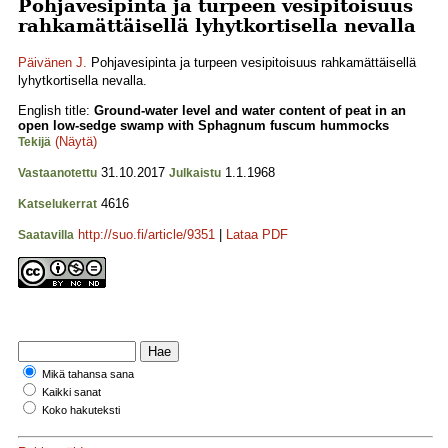
Pohjavesipinta ja turpeen vesipitoisuus
rahkamättäisellä lyhytkortisella nevalla
Päivänen J.
Pohjavesipinta ja turpeen vesipitoisuus rahkamättäisellä
lyhytkortisella nevalla.
English title:
Ground-water level and water content of peat in an
open low-sedge swamp with Sphagnum fuscum hummocks
(Näytä)
Tekijä
31.10.2017
1.1.1968
Vastaanotettu
Julkaistu
4616
Katselukerrat
http://suo.fi/article/9351
|
Lataa PDF
Saatavilla
Mikä tahansa sana
Kaikki sanat
Koko hakuteksti