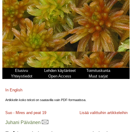
Etusivu
Lehden käytänteet
Toimituskunta
Yhteystiedot
Open Access
Muut sarjat
In English
Artikkelin koko teksti on saatavilla vain PDF-formaatissa.
Suo - Mires and peat
19
Lisää valittuihin artikkeleihin
Juhani Päivänen