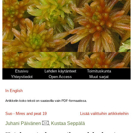
Etusivu
Lehden käytänteet
Toimituskunta
Yhteystiedot
Open Access
Muut sarjat
In English
Artikkelin koko teksti on saatavilla vain PDF-formaatissa.
Suo - Mires and peat
19
Lisää valittuihin artikkeleihin
Juhani Päivänen
, Kustaa Seppälä