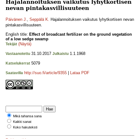
Hajalannoituksen vaikutus lyhytkortisen
nevan pintakasvillisuuteen
Päivänen J.
,
Seppälä K.
Hajalannoituksen vaikutus lyhytkortisen nevan
pintakasvillisuuteen.
English title:
Effect of broadcast fertilizer on the ground vegetation
of a low sedge swamp
(Näytä)
Tekijät
31.10.2017
1.1.1968
Vastaanotettu
Julkaistu
5079
Katselukerrat
http://suo.fi/article/9355
|
Lataa PDF
Saatavilla
Mikä tahansa sana
Kaikki sanat
Koko hakuteksti