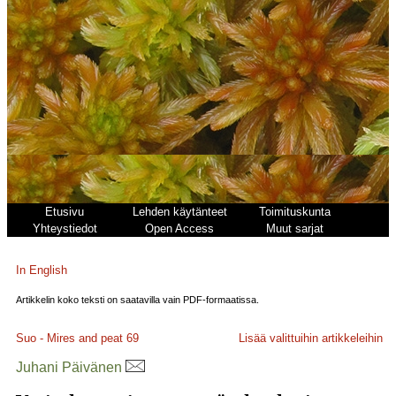
Etusivu
Lehden käytänteet
Toimituskunta
Yhteystiedot
Open Access
Muut sarjat
In English
Artikkelin koko teksti on saatavilla vain PDF-formaatissa.
Suo - Mires and peat
69
Lisää valittuihin artikkeleihin
Juhani Päivänen