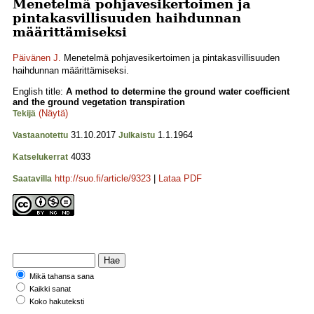
Menetelmä pohjavesikertoimen ja
pintakasvillisuuden haihdunnan
määrittämiseksi
Päivänen J.
Menetelmä pohjavesikertoimen ja pintakasvillisuuden
haihdunnan määrittämiseksi.
English title:
A method to determine the ground water coefficient
and the ground vegetation transpiration
(Näytä)
Tekijä
31.10.2017
1.1.1964
Vastaanotettu
Julkaistu
4033
Katselukerrat
http://suo.fi/article/9323
|
Lataa PDF
Saatavilla
Mikä tahansa sana
Kaikki sanat
Koko hakuteksti