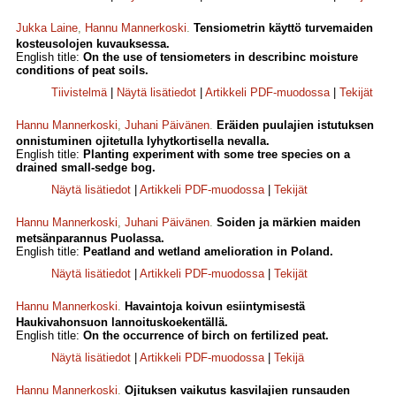
Jukka Laine
,
Hannu Mannerkoski
.
Tensiometrin käyttö turvemaiden
kosteusolojen kuvauksessa.
English title:
On the use of tensiometers in describinc moisture
conditions of peat soils.
Tiivistelmä
|
Näytä lisätiedot
|
Artikkeli PDF-muodossa
|
Tekijät
Hannu Mannerkoski
,
Juhani Päivänen
.
Eräiden puulajien istutuksen
onnistuminen ojitetulla lyhytkortisella nevalla.
English title:
Planting experiment with some tree species on a
drained small-sedge bog.
Näytä lisätiedot
|
Artikkeli PDF-muodossa
|
Tekijät
Hannu Mannerkoski
,
Juhani Päivänen
.
Soiden ja märkien maiden
metsänparannus Puolassa.
English title:
Peatland and wetland amelioration in Poland.
Näytä lisätiedot
|
Artikkeli PDF-muodossa
|
Tekijät
Hannu Mannerkoski
.
Havaintoja koivun esiintymisestä
Haukivahonsuon lannoituskoekentällä.
English title:
On the occurrence of birch on fertilized peat.
Näytä lisätiedot
|
Artikkeli PDF-muodossa
|
Tekijä
Hannu Mannerkoski
.
Ojituksen vaikutus kasvilajien runsauden