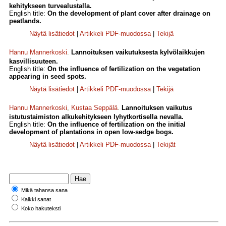
kehitykseen turvealustalla.
English title:
On the development of plant cover after drainage on
peatlands.
Näytä lisätiedot
|
Artikkeli PDF-muodossa
|
Tekijä
Hannu Mannerkoski
.
Lannoituksen vaikutuksesta kylvölaikkujen
kasvillisuuteen.
English title:
On the influence of fertilization on the vegetation
appearing in seed spots.
Näytä lisätiedot
|
Artikkeli PDF-muodossa
|
Tekijä
Hannu Mannerkoski
,
Kustaa Seppälä
.
Lannoituksen vaikutus
istutustaimiston alkukehitykseen lyhytkortisella nevalla.
English title:
On the influence of fertilization on the initial
development of plantations in open low-sedge bogs.
Näytä lisätiedot
|
Artikkeli PDF-muodossa
|
Tekijät
Mikä tahansa sana
Kaikki sanat
Koko hakuteksti