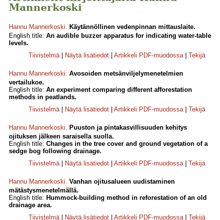
Mannerkoski
Hannu Mannerkoski
.
Käytännöllinen vedenpinnan mittauslaite.
English title:
An audible buzzer apparatus for indicating water-table
levels.
Tiivistelmä
|
Näytä lisätiedot
|
Artikkeli PDF-muodossa
|
Tekijä
Hannu Mannerkoski
.
Avosoiden metsänviljelymenetelmien
vertailukoe.
English title:
An experiment comparing different afforestation
methods in peatlands.
Tiivistelmä
|
Näytä lisätiedot
|
Artikkeli PDF-muodossa
|
Tekijä
Hannu Mannerkoski
.
Puuston ja pintakasvillisuuden kehitys
ojituksen jälkeen saraisella suolla.
English title:
Changes in the tree cover and ground vegetation of a
sedge bog following drainage.
Tiivistelmä
|
Näytä lisätiedot
|
Artikkeli PDF-muodossa
|
Tekijä
Hannu Mannerkoski
.
Vanhan ojitusalueen uudistaminen
mätästysmenetelmällä.
English title:
Hummock-building method in reforestation of an old
drainage area.
Tiivistelmä
|
Näytä lisätiedot
|
Artikkeli PDF-muodossa
|
Tekijä