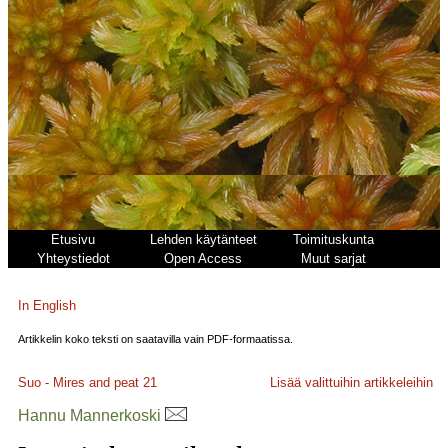
Etusivu
Lehden käytänteet
Toimituskunta
Yhteystiedot
Open Access
Muut sarjat
In English
Artikkelin koko teksti on saatavilla vain PDF-formaatissa.
Suo - Mires and peat
21
Lisää valittuihin artikkeleihin
Hannu Mannerkoski