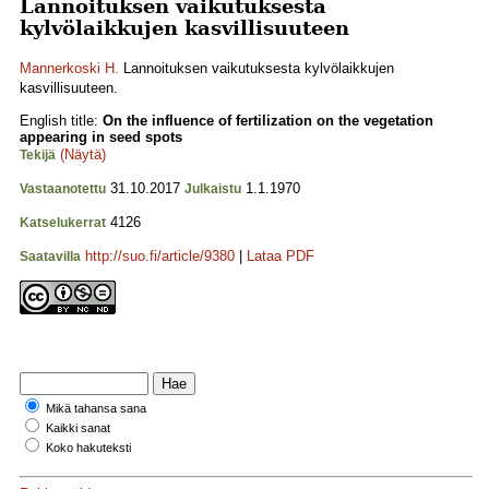
Lannoituksen vaikutuksesta
kylvölaikkujen kasvillisuuteen
Mannerkoski H.
Lannoituksen vaikutuksesta kylvölaikkujen
kasvillisuuteen.
English title:
On the influence of fertilization on the vegetation
appearing in seed spots
(Näytä)
Tekijä
31.10.2017
1.1.1970
Vastaanotettu
Julkaistu
4126
Katselukerrat
http://suo.fi/article/9380
|
Lataa PDF
Saatavilla
Mikä tahansa sana
Kaikki sanat
Koko hakuteksti