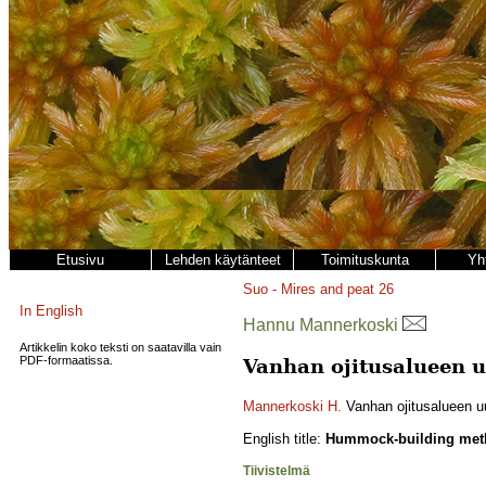
Etusivu
Lehden käytänteet
Toimituskunta
Yh
Suo - Mires and peat
26
In English
Hannu Mannerkoski
Artikkelin koko teksti on saatavilla vain
PDF-formaatissa.
Vanhan ojitusalueen 
Mannerkoski H.
Vanhan ojitusalueen u
English title:
Hummock-building metho
Tiivistelmä