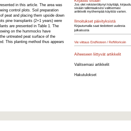
Kirjaudu sisään
Jos olet rekisteröitynyt käyttäjä, kirjaud
resented in this article. The area was
sisään tallentaaksesi valitsemasi
eing control plots. Soil preparation
artikkelit myöhempää käyttöä varten.
s of peat and placing them upside down
ts pine transplants (2+1 years) were
Ilmoitukset päivityksistä
lants are presented in Table 1. The
Kirjautumalla saat tiedotteet uudesta
julkaisusta
s growing on the hummocks have
the untreated peat surface of the
ed. This planting method thus appears
Vie viittaus EndNoteen / RefWorksiin
Aiheeseen liittyvät artikkelit
Valitsemasi artikkelit
Hakutulokset