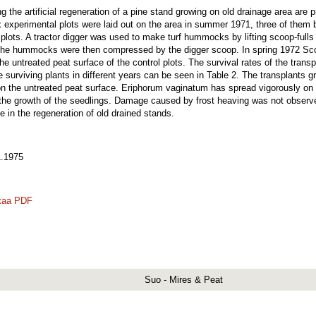
 the artificial regeneration of a pine stand growing on old drainage area are p
x experimental plots were laid out on the area in summer 1971, three of them b
 plots. A tractor digger was used to make turf hummocks by lifting scoop-full
 The hummocks were then compressed by the digger scoop. In spring 1972 Sco
 untreated peat surface of the control plots. The survival rates of the transp
e surviving plants in different years can be seen in Table 2. The transplant
on the untreated peat surface. Eriphorum vaginatum has spread vigorously on 
 the growth of the seedlings. Damage caused by frost heaving was not observ
ue in the regeneration of old drained stands.
.1975
taa PDF
Suo - Mires & Peat