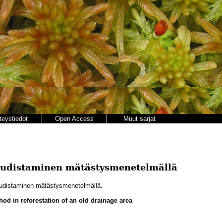
teystiedot
Open Access
Muut sarjat
uudistaminen mätästysmenetelmällä
udistaminen mätästysmenetelmällä.
d in reforestation of an old drainage area