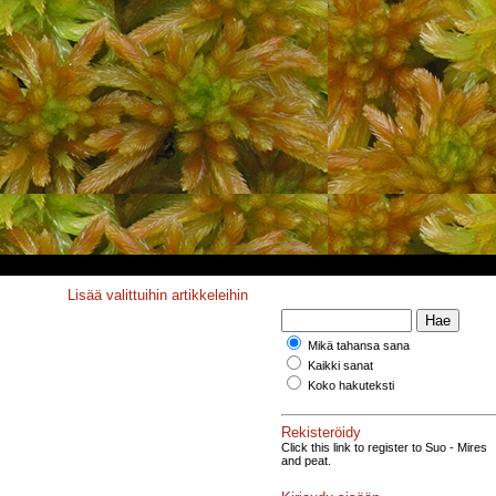
Lisää valittuihin artikkeleihin
Mikä tahansa sana
Kaikki sanat
Koko hakuteksti
Rekisteröidy
Click this link to register to Suo - Mires
and peat.