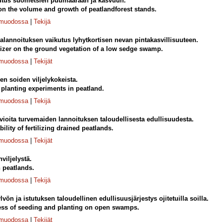
utus suometsien puumäärään ja kasvuun.
 on the volume and growth of peatlandforest stands.
-muodossa
|
Tekijä
alannoituksen vaikutus lyhytkortisen nevan pintakasvillisuuteen.
tilizer on the ground vegetation of a low sedge swamp.
-muodossa
|
Tekijät
jen soiden viljelykokeista.
planting experiments in peatland.
-muodossa
|
Tekijä
vioita turvemaiden lannoituksen taloudellisesta edullisuudesta.
ility of fertilizing drained peatlands.
-muodossa
|
Tekijät
iljelystä.
 peatlands.
-muodossa
|
Tekijä
lvön ja istutuksen taloudellinen edullisuusjärjestys ojitetuilla soilla.
ness of seeding and planting on open swamps.
-muodossa
|
Tekijät