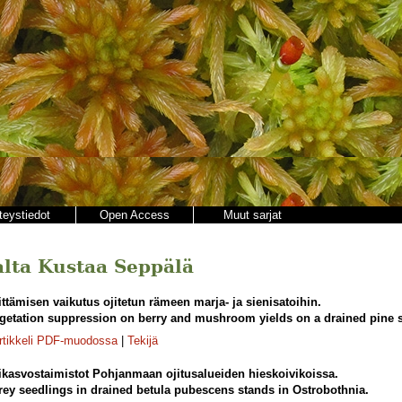
teystiedot
Open Access
Muut sarjat
jalta Kustaa Seppälä
ttämisen vaikutus ojitetun rämeen marja- ja sienisatoihin.
vegetation suppression on berry and mushroom yields on a drained pine
rtikkeli PDF-muodossa
|
Tekijä
ikasvostaimistot Pohjanmaan ojitusalueiden hieskoivikoissa.
ey seedlings in drained betula pubescens stands in Ostrobothnia.