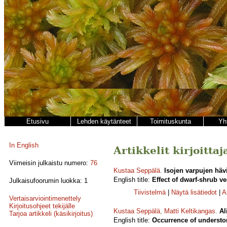
Etusivu
Lehden käytänteet
Toimituskunta
Yh
In English
Artikkelit kirjoitta
Viimeisin julkaistu numero:
76
Kustaa Seppälä
.
Isojen varpujen hävi
English title:
Effect of dwarf-shrub 
Julkaisufoorumin luokka: 1
Tiivistelmä
|
Näytä lisätiedot
|
A
Vertaisarviointimenettely
Kirjoitusohjeet tekijälle
Kustaa Seppälä
,
Matti Keltikangas
.
Al
Tarjoa artikkeli (käsikirjoitus)
English title:
Occurrence of understor