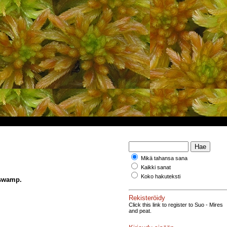
Mikä tahansa sana
Kaikki sanat
Koko hakuteksti
 swamp.
Rekisteröidy
Click this link to register to Suo - Mires
and peat.