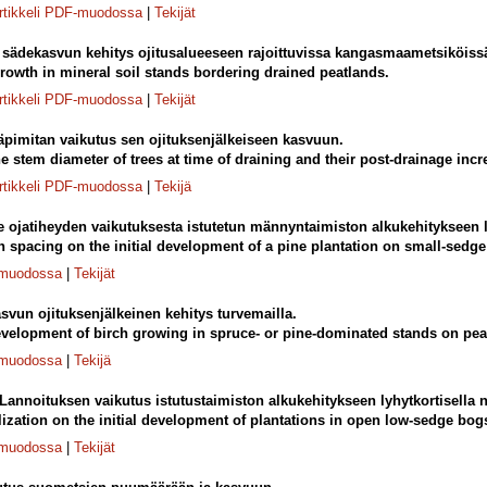
rtikkeli PDF-muodossa
|
Tekijät
sädekasvun kehitys ojitusalueeseen rajoittuvissa kangasmaametsiköiss
rowth in mineral soil stands bordering drained peatlands.
rtikkeli PDF-muodossa
|
Tekijät
äpimitan vaikutus sen ojituksenjälkeiseen kasvuun.
e stem diameter of trees at time of draining and their post-drainage inc
rtikkeli PDF-muodossa
|
Tekijä
 ojatiheyden vaikutuksesta istutetun männyntaimiston alkukehitykseen ly
ch spacing on the initial development of a pine plantation on small-sedge
-muodossa
|
Tekijät
vun ojituksenjälkeinen kehitys turvemailla.
velopment of birch growing in spruce- or pine-dominated stands on pea
-muodossa
|
Tekijä
Lannoituksen vaikutus istutustaimiston alkukehitykseen lyhytkortisella n
ilization on the initial development of plantations in open low-sedge bog
-muodossa
|
Tekijät