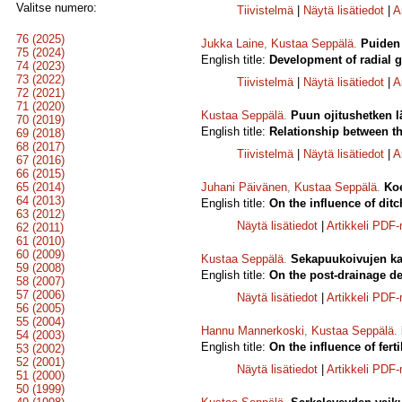
Valitse numero:
Tiivistelmä
|
Näytä lisätiedot
|
A
76 (2025)
Jukka Laine
,
Kustaa Seppälä
.
Puiden 
75 (2024)
English title:
Development of radial g
74 (2023)
73 (2022)
Tiivistelmä
|
Näytä lisätiedot
|
A
72 (2021)
71 (2020)
Kustaa Seppälä
.
Puun ojitushetken l
70 (2019)
English title:
Relationship between th
69 (2018)
68 (2017)
Tiivistelmä
|
Näytä lisätiedot
|
A
67 (2016)
66 (2015)
65 (2014)
Juhani Päivänen
,
Kustaa Seppälä
.
Koe
64 (2013)
English title:
On the influence of dit
63 (2012)
Näytä lisätiedot
|
Artikkeli PDF
62 (2011)
61 (2010)
60 (2009)
Kustaa Seppälä
.
Sekapuukoivujen kas
59 (2008)
English title:
On the post-drainage de
58 (2007)
57 (2006)
Näytä lisätiedot
|
Artikkeli PDF
56 (2005)
55 (2004)
Hannu Mannerkoski
,
Kustaa Seppälä
.
54 (2003)
English title:
On the influence of fert
53 (2002)
52 (2001)
Näytä lisätiedot
|
Artikkeli PDF
51 (2000)
50 (1999)