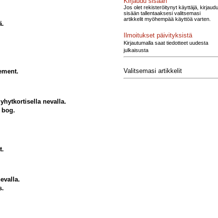
Kirjaudu sisään
Jos olet rekisteröitynyt käyttäjä, kirjaud
sisään tallentaaksesi valitsemasi
artikkelit myöhempää käyttöä varten.
ä.
Ilmoitukset päivityksistä
Kirjautumalla saat tiedotteet uudesta
julkaisusta
Valitsemasi artikkelit
rement.
hytkortisella nevalla.
 bog.
t.
evalla.
s.