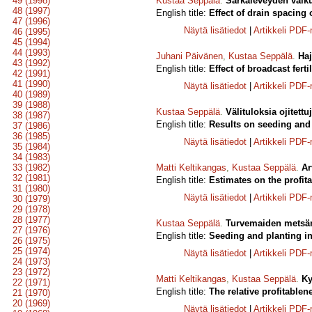
49 (1998)
Kustaa Seppälä
.
Sarkaleveyden vaik
48 (1997)
English title:
Effect of drain spacing
47 (1996)
Näytä lisätiedot
|
Artikkeli PDF
46 (1995)
45 (1994)
44 (1993)
Juhani Päivänen
,
Kustaa Seppälä
.
Haj
43 (1992)
English title:
Effect of broadcast fer
42 (1991)
41 (1990)
Näytä lisätiedot
|
Artikkeli PDF
40 (1989)
39 (1988)
Kustaa Seppälä
.
Välituloksia ojitettu
38 (1987)
English title:
Results on seeding and 
37 (1986)
36 (1985)
Näytä lisätiedot
|
Artikkeli PDF
35 (1984)
34 (1983)
33 (1982)
Matti Keltikangas
,
Kustaa Seppälä
.
Ar
32 (1981)
English title:
Estimates on the profitab
31 (1980)
Näytä lisätiedot
|
Artikkeli PDF
30 (1979)
29 (1978)
28 (1977)
Kustaa Seppälä
.
Turvemaiden metsänv
27 (1976)
English title:
Seeding and planting in
26 (1975)
25 (1974)
Näytä lisätiedot
|
Artikkeli PDF
24 (1973)
23 (1972)
Matti Keltikangas
,
Kustaa Seppälä
.
Ky
22 (1971)
English title:
The relative profitable
21 (1970)
20 (1969)
Näytä lisätiedot
|
Artikkeli PDF