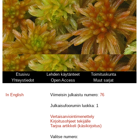
Etusivu
Lehden käytänteet
Toimituskunta
Yhteystiedot
Open Access
Muut sarjat
In English
Viimeisin julkaistu numero:
76
Julkaisufoorumin luokka: 1
Vertaisarviointimenettely
Kirjoitusohjeet tekijälle
Tarjoa artikkeli (käsikirjoitus)
Valitse numero: