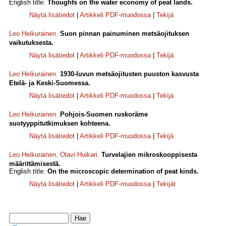
English title:
Thoughts on the water economy of peat lands.
Näytä lisätiedot
|
Artikkeli PDF-muodossa
|
Tekijä
Leo Heikurainen
.
Suon pinnan painuminen metsäojituksen
vaikutuksesta.
Näytä lisätiedot
|
Artikkeli PDF-muodossa
|
Tekijä
Leo Heikurainen
.
1930-luvun metsäojitusten puuston kasvusta
Etelä- ja Keski-Suomessa.
Näytä lisätiedot
|
Artikkeli PDF-muodossa
|
Tekijä
Leo Heikurainen
.
Pohjois-Suomen ruskoräme
suotyyppitutkimuksen kohteena.
Näytä lisätiedot
|
Artikkeli PDF-muodossa
|
Tekijä
Leo Heikurainen
,
Olavi Huikari
.
Turvelajien mikroskooppisesta
määrittämisestä.
English title:
On the microscopic determination of peat kinds.
Näytä lisätiedot
|
Artikkeli PDF-muodossa
|
Tekijät