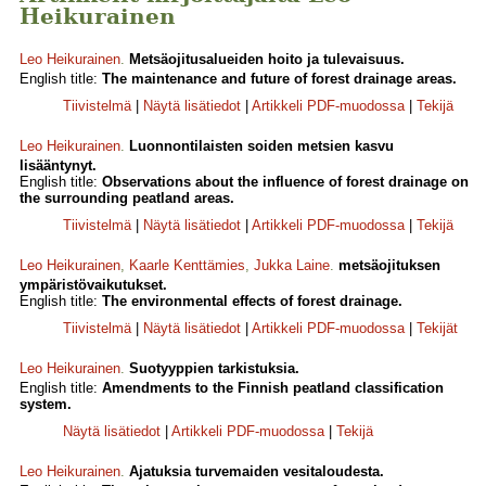
Heikurainen
Leo Heikurainen
.
Metsäojitusalueiden hoito ja tulevaisuus.
English title:
The maintenance and future of forest drainage areas.
Tiivistelmä
|
Näytä lisätiedot
|
Artikkeli PDF-muodossa
|
Tekijä
Leo Heikurainen
.
Luonnontilaisten soiden metsien kasvu
lisääntynyt.
English title:
Observations about the influence of forest drainage on
the surrounding peatland areas.
Tiivistelmä
|
Näytä lisätiedot
|
Artikkeli PDF-muodossa
|
Tekijä
Leo Heikurainen
,
Kaarle Kenttämies
,
Jukka Laine
.
metsäojituksen
ympäristövaikutukset.
English title:
The environmental effects of forest drainage.
Tiivistelmä
|
Näytä lisätiedot
|
Artikkeli PDF-muodossa
|
Tekijät
Leo Heikurainen
.
Suotyyppien tarkistuksia.
English title:
Amendments to the Finnish peatland classification
system.
Näytä lisätiedot
|
Artikkeli PDF-muodossa
|
Tekijä
Leo Heikurainen
.
Ajatuksia turvemaiden vesitaloudesta.