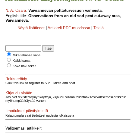
N. A. Osara
.
Vaiviannevan polttoturvesuon vaiheista.
English title:
Observations from an old sod peat cut-away area,
Vaivianneva.
Näytä lisätiedot
|
Artikkeli PDF-muodossa
|
Tekijä
Mikä tahansa sana
Kaikki sanat
Koko hakuteksti
Rekisteröidy
Click this link to register to Suo - Mires and peat.
Kirjaudu sisään
Jos olet rekisteröitynyt käyttäjä, kirjaudu sisään tallentaaksesi valitsemasi artikkelit
myöhempää käyttöä varten.
Ilmoitukset päivityksistä
Kirjautumalla saat tiedotteet uudesta julkaisusta
Valitsemasi artikkelit