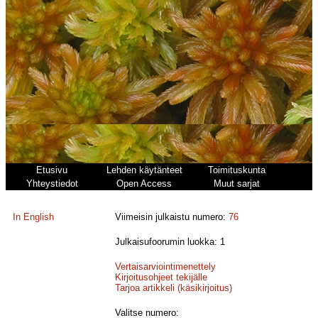
Etusivu
Lehden käytänteet
Toimituskunta
Yhteystiedot
Open Access
Muut sarjat
In English
Viimeisin julkaistu numero:
76
Julkaisufoorumin luokka: 1
Vertaisarviointimenettely
Kirjoitusohjeet tekijälle
Tarjoa artikkeli (käsikirjoitus)
Valitse numero: