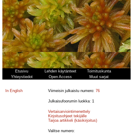
Etusivu
Lehden käytänteet
Toimituskunta
Yhteystiedot
Open Access
Muut sarjat
In English
Viimeisin julkaistu numero:
76
Julkaisufoorumin luokka: 1
Vertaisarviointimenettely
Kirjoitusohjeet tekijälle
Tarjoa artikkeli (käsikirjoitus)
Valitse numero: