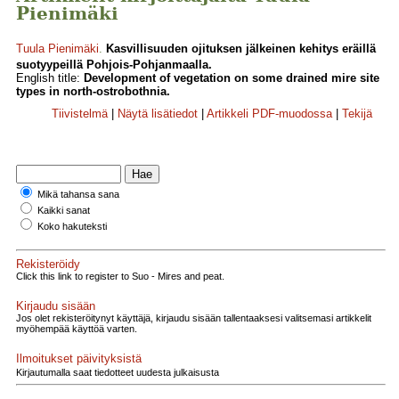
Pienimäki
Tuula Pienimäki
.
Kasvillisuuden ojituksen jälkeinen kehitys eräillä
suotyypeillä Pohjois-Pohjanmaalla.
English title:
Development of vegetation on some drained mire site
types in north-ostrobothnia.
Tiivistelmä
|
Näytä lisätiedot
|
Artikkeli PDF-muodossa
|
Tekijä
Mikä tahansa sana
Kaikki sanat
Koko hakuteksti
Rekisteröidy
Click this link to register to Suo - Mires and peat.
Kirjaudu sisään
Jos olet rekisteröitynyt käyttäjä, kirjaudu sisään tallentaaksesi valitsemasi artikkelit
myöhempää käyttöä varten.
Ilmoitukset päivityksistä
Kirjautumalla saat tiedotteet uudesta julkaisusta