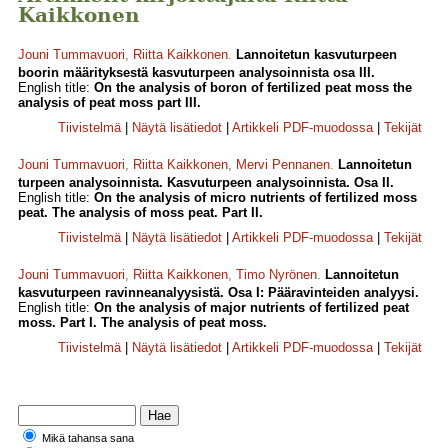
Kaikkonen
Jouni Tummavuori
,
Riitta Kaikkonen
.
Lannoitetun kasvuturpeen
boorin määrityksestä kasvuturpeen analysoinnista osa III.
English title:
On the analysis of boron of fertilized peat moss the
analysis of peat moss part III.
Tiivistelmä
|
Näytä lisätiedot
|
Artikkeli PDF-muodossa
|
Tekijät
Jouni Tummavuori
,
Riitta Kaikkonen
,
Mervi Pennanen
.
Lannoitetun
turpeen analysoinnista. Kasvuturpeen analysoinnista. Osa II.
English title:
On the analysis of micro nutrients of fertilized moss
peat. The analysis of moss peat. Part II.
Tiivistelmä
|
Näytä lisätiedot
|
Artikkeli PDF-muodossa
|
Tekijät
Jouni Tummavuori
,
Riitta Kaikkonen
,
Timo Nyrönen
.
Lannoitetun
kasvuturpeen ravinneanalyysistä. Osa I: Pääravinteiden analyysi.
English title:
On the analysis of major nutrients of fertilized peat
moss. Part I. The analysis of peat moss.
Tiivistelmä
|
Näytä lisätiedot
|
Artikkeli PDF-muodossa
|
Tekijät
Mikä tahansa sana