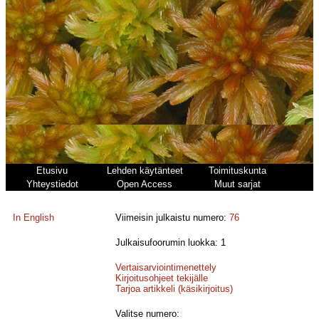
Etusivu
Lehden käytänteet
Toimituskunta
Yhteystiedot
Open Access
Muut sarjat
In English
Viimeisin julkaistu numero:
76
Julkaisufoorumin luokka: 1
Vertaisarviointimenettely
Kirjoitusohjeet tekijälle
Tarjoa artikkeli (käsikirjoitus)
Valitse numero: