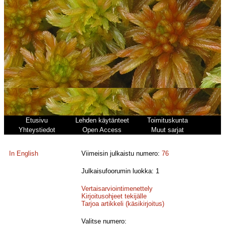
Etusivu
Lehden käytänteet
Toimituskunta
Yhteystiedot
Open Access
Muut sarjat
In English
Viimeisin julkaistu numero:
76
Julkaisufoorumin luokka: 1
Vertaisarviointimenettely
Kirjoitusohjeet tekijälle
Tarjoa artikkeli (käsikirjoitus)
Valitse numero: