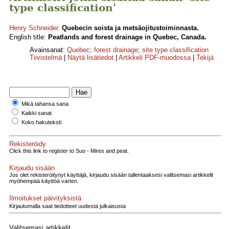
type classification'
Henry Schneider
.
Quebecin soista ja metsäojitustoiminnasta.
English title:
Peatlands and forest drainage in Quebec, Canada.
Avainsanat:
Quebec
;
forest drainage
;
site type classification
Tiivistelmä
|
Näytä lisätiedot
|
Artikkeli PDF-muodossa
|
Tekijä
Mikä tahansa sana
Kaikki sanat
Koko hakuteksti
Rekisteröidy
Click this link to register to Suo - Mires and peat.
Kirjaudu sisään
Jos olet rekisteröitynyt käyttäjä, kirjaudu sisään tallentaaksesi valitsemasi artikkelit
myöhempää käyttöä varten.
Ilmoitukset päivityksistä
Kirjautumalla saat tiedotteet uudesta julkaisusta
Valitsemasi artikkelit