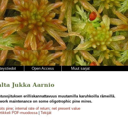
teystiedot
Open Access
Muut sarjat
jalta Jukka Aarnio
usojituksen erilliskannattavuus muutamilla karuhkoilla rämeillä.
network maintenance on some oligotrophic pine mires.
ots pine
;
internal rate of return
;
net present value
rtikkeli PDF-muodossa
|
Tekijät