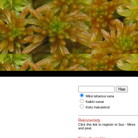
Mikä tahansa sana
Kaikki sanat
Koko hakuteksti
Rekisteröidy
Click this link to register to Suo - Mires
and peat.