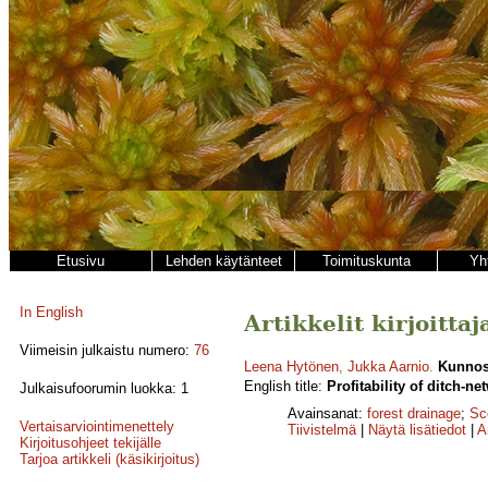
Etusivu
Lehden käytänteet
Toimituskunta
Yh
In English
Artikkelit kirjoitta
Viimeisin julkaistu numero:
76
Leena Hytönen
,
Jukka Aarnio
.
Kunnost
English title:
Profitability of ditch-
Julkaisufoorumin luokka: 1
Avainsanat:
forest drainage
;
Sc
Vertaisarviointimenettely
Tiivistelmä
|
Näytä lisätiedot
|
A
Kirjoitusohjeet tekijälle
Tarjoa artikkeli (käsikirjoitus)