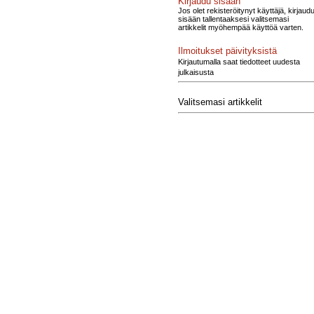
Kirjaudu sisään
Jos olet rekisteröitynyt käyttäjä, kirjaud
sisään tallentaaksesi valitsemasi
artikkelit myöhempää käyttöä varten.
Ilmoitukset päivityksistä
Kirjautumalla saat tiedotteet uudesta
julkaisusta
Valitsemasi artikkelit