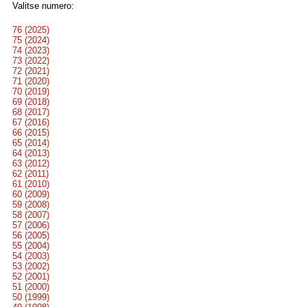
Valitse numero:
76 (2025)
75 (2024)
74 (2023)
73 (2022)
72 (2021)
71 (2020)
70 (2019)
69 (2018)
68 (2017)
67 (2016)
66 (2015)
65 (2014)
64 (2013)
63 (2012)
62 (2011)
61 (2010)
60 (2009)
59 (2008)
58 (2007)
57 (2006)
56 (2005)
55 (2004)
54 (2003)
53 (2002)
52 (2001)
51 (2000)
50 (1999)