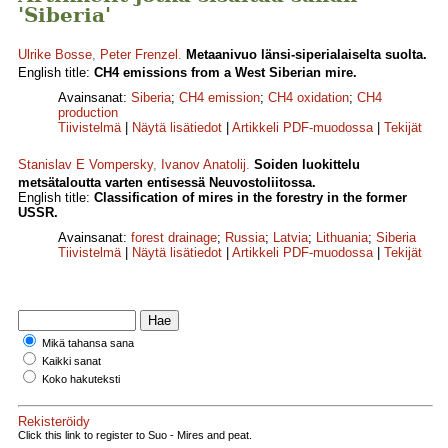
'Siberia'
Ulrike Bosse
,
Peter Frenzel
.
Metaanivuo länsi-siperialaiselta suolta.
English title:
CH4 emissions from a West Siberian mire.
Avainsanat:
Siberia
;
CH4 emission
;
CH4 oxidation
;
CH4
production
Tiivistelmä
|
Näytä lisätiedot
|
Artikkeli PDF-muodossa
|
Tekijät
Stanislav E Vompersky
,
Ivanov Anatolij
.
Soiden luokittelu
metsätaloutta varten entisessä Neuvostoliitossa.
English title:
Classification of mires in the forestry in the former
USSR.
Avainsanat:
forest drainage
;
Russia
;
Latvia
;
Lithuania
;
Siberia
Tiivistelmä
|
Näytä lisätiedot
|
Artikkeli PDF-muodossa
|
Tekijät
Mikä tahansa sana
Kaikki sanat
Koko hakuteksti
Rekisteröidy
Click this link to register to Suo - Mires and peat.