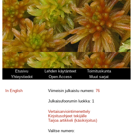
Etusivu
Lehden käytänteet
Toimituskunta
Yhteystiedot
Open Access
Muut sarjat
In English
Viimeisin julkaistu numero:
76
Julkaisufoorumin luokka: 1
Vertaisarviointimenettely
Kirjoitusohjeet tekijälle
Tarjoa artikkeli (käsikirjoitus)
Valitse numero: