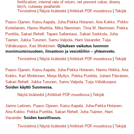
fertilization
;
internal rate of return
;
net present value
;
downy
birch
;
cutaway peatlands
Tiivistelmä
|
Näytä lisätiedot
|
Artikkeli PDF-muodossa
|
Tekijät
Paavo Ojanen
,
Kaisu Aapala
,
Juha-Pekka Hotanen
,
Aira Kokko
,
Pirkko
Kortelainen
,
Hannu Marttila
,
Mika Nieminen
,
Tiina M. Nieminen
,
Pekka
Punttila
,
Sakari Rehell
,
Tapani Sallantaus
,
Sakari Sarkkola
,
Juha
Tiainen
,
Jukka Turunen
,
Samu Valpola
,
Harri Vasander
,
Tuija
Vähäkuopus
,
Kari Minkkinen
.
Ojituksen vaikutus luonnon
monimuotoisuuteen, ilmastoon ja vesistöihin – yhteenveto.
Tiivistelmä
|
Näytä lisätiedot
|
Artikkeli PDF-muodossa
|
Tekijät
Paavo Ojanen
,
Kaisu Aapala
,
Juha-Pekka Hotanen
,
Hannu Hökkä
,
Aira
Kokko
,
Kari Minkkinen
,
Merja Myllys
,
Pekka Punttila
,
Juhani Päivänen
,
Sakari Rehell
,
Jukka Turunen
,
Samu Valpola
,
Tuija Vähäkuopus
.
Soiden käyttö Suomessa.
Näytä lisätiedot
|
Artikkeli PDF-muodossa
|
Tekijät
Jarmo Laitinen
,
Paavo Ojanen
,
Kaisu Aapala
,
Juha-Pekka Hotanen
,
Aira Kokko
,
Pekka Punttila
,
Sakari Rehell
,
Juha Tiainen
,
Harri
Vasander
.
Soiden kasvillisuus.
Tiivistelmä
|
Näytä lisätiedot
|
Artikkeli PDF-muodossa
|
Tekijät