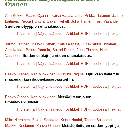
Ojanen
Aira Kokko
,
Paavo Ojanen
,
Kaisu Aapala
,
Juha-Pekka Hotanen
,
Jarmo
Laitinen
,
Pekka Punttila
,
Sakari Rehell
,
Juha Tiainen
,
Harri Vasander
.
Suoluontotyyppien uhanalaisuus.
Tiivistelmä
|
Näytä lisätiedot
|
Artikkeli PDF-muodossa
|
Tekijät
Jarmo Laitinen
,
Paavo Ojanen
,
Kaisu Aapala
,
Juha-Pekka Hotanen
,
Aira Kokko
,
Pekka Punttila
,
Sakari Rehell
,
Juha Tiainen
,
Harri
Vasander
.
Soiden eliölajit ja niiden uhanalaisuus.
Tiivistelmä
|
Näytä lisätiedot
|
Artikkeli PDF-muodossa
|
Tekijät
Paavo Ojanen
,
Kari Minkkinen
,
Kristiina Regina
.
Ojituksen vaikutus
maaperän kasvihuonekaasupäästöihin.
Tiivistelmä
|
Näytä lisätiedot
|
Artikkeli PDF-muodossa
|
Tekijät
Paavo Ojanen
,
Kari Minkkinen
.
Metsäojitetun suon
ilmastovaikutukset.
Tiivistelmä
|
Näytä lisätiedot
|
Artikkeli PDF-muodossa
|
Tekijät
Mika Nieminen
,
Sakari Sarkkola
,
Kersti Haahti
,
Tapani Sallantaus
,
Markku Koskinen
,
Paavo Ojanen
.
Metsäojitettujen soiden typpi- ja