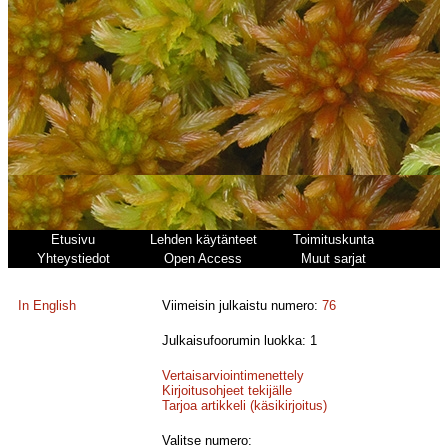
Etusivu
Lehden käytänteet
Toimituskunta
Yhteystiedot
Open Access
Muut sarjat
In English
Viimeisin julkaistu numero:
76
Julkaisufoorumin luokka: 1
Vertaisarviointimenettely
Kirjoitusohjeet tekijälle
Tarjoa artikkeli (käsikirjoitus)
Valitse numero: