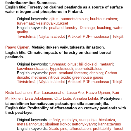
fosforikuormitus Suomessa.
English title:
Forestry on drained peatlands as a source of surface
water nitrogen and phosphorus in Finland.
Original keywords:
ojitus
;
suometsätalous
;
huuhtoutuminen
;
turvemaat
;
vesistövaikutukset
English keywords:
peatland forestry
;
Drainage
;
leaching
;
water
quality
Tiivistelmä
|
Näytä lisätiedot
|
Artikkeli PDF-muodossa
|
Tekijät
Paavo Ojanen
.
Metsäojituksen vaikutuksesta ilmastoon.
English title:
Climatic impacts of forestry on drained boreal
peatlands.
Original keywords:
turvemaa
;
ojitus
;
hiilidioksidi
;
metaani
;
kasvihuonekaasut
;
typpioksiduuli
;
suometsätalous
English keywords:
peat
;
peatland forestry
;
ditching
;
Carbon
dioxide
;
methane
;
nitrous oxide
;
greenhouse gases
Tiivistelmä
|
Näytä lisätiedot
|
Artikkeli PDF-muodossa
|
Tekijä
Risto Lauhanen
,
Kari Laasasenaho
,
Lasse Aro
,
Paavo Ojanen
,
Kari
Minkkinen
,
Liisa Jokelainen
,
Otto Liutu
,
Annalea Lohila
.
Metsityksen
taloudellinen kannattavuus paksuturpeisilla suonpohjilla.
English title:
Profitability of afforestation on cutaway peatlands with
thick peat-layer.
Original keywords:
mänty
;
metsitys
;
suonpohja
;
hieskoivu
;
metsälannoitus
;
sisäinen korko
;
netto­nykyarvo
;
kannattavuus
English keywords:
Scots pine
;
afforestation
;
profitability
;
forest