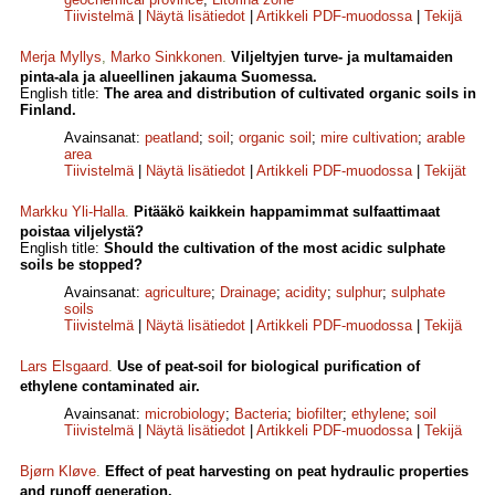
Tiivistelmä
|
Näytä lisätiedot
|
Artikkeli PDF-muodossa
|
Tekijä
Merja Myllys
,
Marko Sinkkonen
.
Viljeltyjen turve- ja multamaiden
pinta-ala ja alueellinen jakauma Suomessa.
English title:
The area and distribution of cultivated organic soils in
Finland.
Avainsanat:
peatland
;
soil
;
organic soil
;
mire cultivation
;
arable
area
Tiivistelmä
|
Näytä lisätiedot
|
Artikkeli PDF-muodossa
|
Tekijät
Markku Yli-Halla
.
Pitääkö kaikkein happamimmat sulfaattimaat
poistaa viljelystä?
English title:
Should the cultivation of the most acidic sulphate
soils be stopped?
Avainsanat:
agriculture
;
Drainage
;
acidity
;
sulphur
;
sulphate
soils
Tiivistelmä
|
Näytä lisätiedot
|
Artikkeli PDF-muodossa
|
Tekijä
Lars Elsgaard
.
Use of peat-soil for biological purification of
ethylene contaminated air.
Avainsanat:
microbiology
;
Bacteria
;
biofilter
;
ethylene
;
soil
Tiivistelmä
|
Näytä lisätiedot
|
Artikkeli PDF-muodossa
|
Tekijä
Bjørn Kløve
.
Effect of peat harvesting on peat hydraulic properties
and runoff generation.