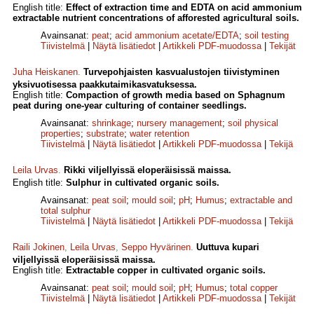
English title:
Effect of extraction time and EDTA on acid ammonium
extractable nutrient concentrations of afforested agricultural soils.
Avainsanat:
peat
;
acid ammonium acetate/EDTA
;
soil testing
Tiivistelmä
|
Näytä lisätiedot
|
Artikkeli PDF-muodossa
|
Tekijät
Juha Heiskanen
.
Turvepohjaisten kasvualustojen tiivistyminen
yksivuotisessa paakkutaimikasvatuksessa.
English title:
Compaction of growth media based on Sphagnum
peat during one-year culturing of container seedlings.
Avainsanat:
shrinkage
;
nursery management
;
soil physical
properties
;
substrate
;
water retention
Tiivistelmä
|
Näytä lisätiedot
|
Artikkeli PDF-muodossa
|
Tekijä
Leila Urvas
.
Rikki viljellyissä eloperäisissä maissa.
English title:
Sulphur in cultivated organic soils.
Avainsanat:
peat soil
;
mould soil
;
pH
;
Humus
;
extractable and
total sulphur
Tiivistelmä
|
Näytä lisätiedot
|
Artikkeli PDF-muodossa
|
Tekijä
Raili Jokinen
,
Leila Urvas
,
Seppo Hyvärinen
.
Uuttuva kupari
viljellyissä eloperäisissä maissa.
English title:
Extractable copper in cultivated organic soils.
Avainsanat:
peat soil
;
mould soil
;
pH
;
Humus
;
total copper
Tiivistelmä
|
Näytä lisätiedot
|
Artikkeli PDF-muodossa
|
Tekijät