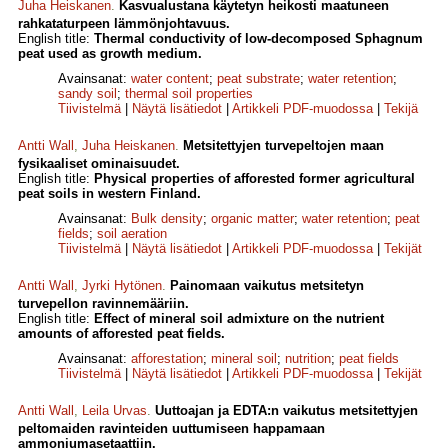
Juha Heiskanen
.
Kasvualustana käytetyn heikosti maatuneen
rahkataturpeen lämmönjohtavuus.
English title:
Thermal conductivity of low-decomposed Sphagnum
peat used as growth medium.
Avainsanat:
water content
;
peat substrate
;
water retention
;
sandy soil
;
thermal soil properties
Tiivistelmä
|
Näytä lisätiedot
|
Artikkeli PDF-muodossa
|
Tekijä
Antti Wall
,
Juha Heiskanen
.
Metsitettyjen turvepeltojen maan
fysikaaliset ominaisuudet.
English title:
Physical properties of afforested former agricultural
peat soils in western Finland.
Avainsanat:
Bulk density
;
organic matter
;
water retention
;
peat
fields
;
soil aeration
Tiivistelmä
|
Näytä lisätiedot
|
Artikkeli PDF-muodossa
|
Tekijät
Antti Wall
,
Jyrki Hytönen
.
Painomaan vaikutus metsitetyn
turvepellon ravinnemääriin.
English title:
Effect of mineral soil admixture on the nutrient
amounts of afforested peat fields.
Avainsanat:
afforestation
;
mineral soil
;
nutrition
;
peat fields
Tiivistelmä
|
Näytä lisätiedot
|
Artikkeli PDF-muodossa
|
Tekijät
Antti Wall
,
Leila Urvas
.
Uuttoajan ja EDTA:n vaikutus metsitettyjen
peltomaiden ravinteiden uuttumiseen happamaan
ammoniumasetaattiin.