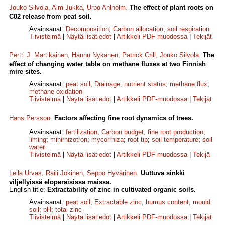
Jouko Silvola
,
Alm Jukka
,
Urpo Ahlholm
.
The effect of plant roots on
C02 release from peat soil.
Avainsanat:
Decomposition
;
Carbon allocation
;
soil respiration
Tiivistelmä
|
Näytä lisätiedot
|
Artikkeli PDF-muodossa
|
Tekijät
Pertti J. Martikainen
,
Hannu Nykänen
,
Patrick Crill
,
Jouko Silvola
.
The
effect of changing water table on methane fluxes at two Finnish
mire sites.
Avainsanat:
peat soil
;
Drainage
;
nutrient status
;
methane flux
;
methane oxidation
Tiivistelmä
|
Näytä lisätiedot
|
Artikkeli PDF-muodossa
|
Tekijät
Hans Persson
.
Factors affecting fine root dynamics of trees.
Avainsanat:
fertilization
;
Carbon budget
;
fine root production
;
liming
;
minirhizotron
;
mycorrhiza
;
root tip
;
soil temperature
;
soil
water
Tiivistelmä
|
Näytä lisätiedot
|
Artikkeli PDF-muodossa
|
Tekijä
Leila Urvas
,
Raili Jokinen
,
Seppo Hyvärinen
.
Uuttuva sinkki
viljellyissä eloperaisissa maissa.
English title:
Extractability of zinc in cultivated organic soils.
Avainsanat:
peat soil
;
Extractable zinc
;
humus content
;
mould
soil
;
pH
;
total zinc
Tiivistelmä
|
Näytä lisätiedot
|
Artikkeli PDF-muodossa
|
Tekijät