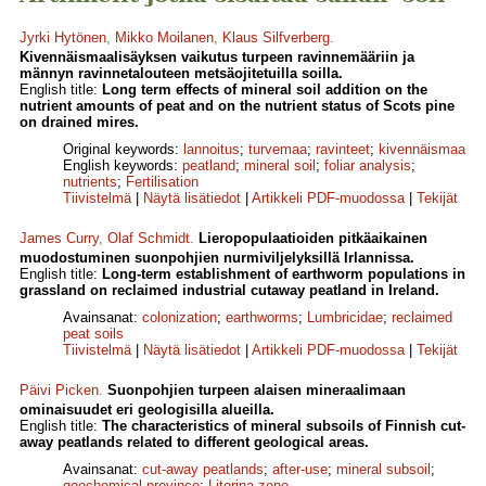
Jyrki Hytönen
,
Mikko Moilanen
,
Klaus Silfverberg
.
Kivennäismaalisäyksen vaikutus turpeen ravinnemääriin ja
männyn ravinnetalouteen metsäojitetuilla soilla.
English title:
Long term effects of mineral soil addition on the
nutrient amounts of peat and on the nutrient status of Scots pine
on drained mires.
Original keywords:
lannoitus
;
turvemaa
;
ravinteet
;
kivennäismaa
English keywords:
peatland
;
mineral soil
;
foliar analysis
;
nutrients
;
Fertilisation
Tiivistelmä
|
Näytä lisätiedot
|
Artikkeli PDF-muodossa
|
Tekijät
James Curry
,
Olaf Schmidt
.
Lieropopulaatioiden pitkäaikainen
muodostuminen suonpohjien nurmiviljelyksillä Irlannissa.
English title:
Long-term establishment of earthworm populations in
grassland on reclaimed industrial cutaway peatland in Ireland.
Avainsanat:
colonization
;
earthworms
;
Lumbricidae
;
reclaimed
peat soils
Tiivistelmä
|
Näytä lisätiedot
|
Artikkeli PDF-muodossa
|
Tekijät
Päivi Picken
.
Suonpohjien turpeen alaisen mineraalimaan
ominaisuudet eri geologisilla alueilla.
English title:
The characteristics of mineral subsoils of Finnish cut-
away peatlands related to different geological areas.
Avainsanat:
cut-away peatlands
;
after-use
;
mineral subsoil
;
geochemical province
;
Litorina zone