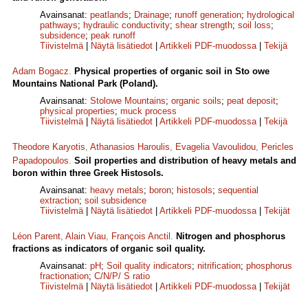
Avainsanat:
peatlands
;
Drainage
;
runoff generation
;
hydrological
pathways
;
hydraulic conductivity
;
shear strength
;
soil loss
;
subsidence
;
peak runoff
Tiivistelmä
|
Näytä lisätiedot
|
Artikkeli PDF-muodossa
|
Tekijä
Adam Bogacz
.
Physical properties of organic soil in Sto owe
Mountains National Park (Poland).
Avainsanat:
Stolowe Mountains
;
organic soils
;
peat deposit
;
physical properties
;
muck process
Tiivistelmä
|
Näytä lisätiedot
|
Artikkeli PDF-muodossa
|
Tekijä
Theodore Karyotis
,
Athanasios Haroulis
,
Evagelia Vavoulidou
,
Pericles
Papadopoulos
.
Soil properties and distribution of heavy metals and
boron within three Greek Histosols.
Avainsanat:
heavy metals
;
boron
;
histosols
;
sequential
extraction
;
soil subsidence
Tiivistelmä
|
Näytä lisätiedot
|
Artikkeli PDF-muodossa
|
Tekijät
Léon Parent
,
Alain Viau
,
François Anctil
.
Nitrogen and phosphorus
fractions as indicators of organic soil quality.
Avainsanat:
pH
;
Soil quality indicators
;
nitrification
;
phosphorus
fractionation
;
C/N/P/ S ratio
Tiivistelmä
|
Näytä lisätiedot
|
Artikkeli PDF-muodossa
|
Tekijät