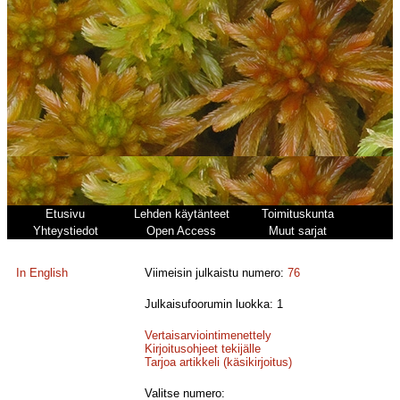
Etusivu
Lehden käytänteet
Toimituskunta
Yhteystiedot
Open Access
Muut sarjat
In English
Viimeisin julkaistu numero:
76
Julkaisufoorumin luokka: 1
Vertaisarviointimenettely
Kirjoitusohjeet tekijälle
Tarjoa artikkeli (käsikirjoitus)
Valitse numero: