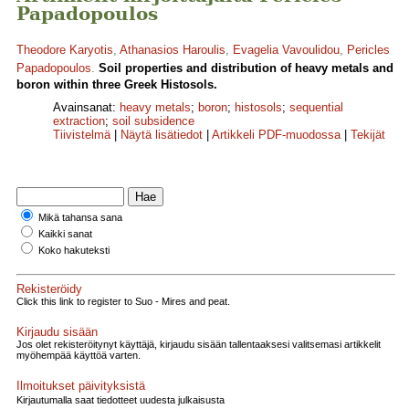
Papadopoulos
Theodore Karyotis
,
Athanasios Haroulis
,
Evagelia Vavoulidou
,
Pericles
Papadopoulos
.
Soil properties and distribution of heavy metals and
boron within three Greek Histosols.
Avainsanat:
heavy metals
;
boron
;
histosols
;
sequential
extraction
;
soil subsidence
Tiivistelmä
|
Näytä lisätiedot
|
Artikkeli PDF-muodossa
|
Tekijät
Mikä tahansa sana
Kaikki sanat
Koko hakuteksti
Rekisteröidy
Click this link to register to Suo - Mires and peat.
Kirjaudu sisään
Jos olet rekisteröitynyt käyttäjä, kirjaudu sisään tallentaaksesi valitsemasi artikkelit
myöhempää käyttöä varten.
Ilmoitukset päivityksistä
Kirjautumalla saat tiedotteet uudesta julkaisusta