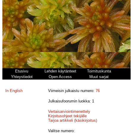
Etusivu
Lehden käytänteet
Toimituskunta
Yhteystiedot
Open Access
Muut sarjat
In English
Viimeisin julkaistu numero:
76
Julkaisufoorumin luokka: 1
Vertaisarviointimenettely
Kirjoitusohjeet tekijälle
Tarjoa artikkeli (käsikirjoitus)
Valitse numero: