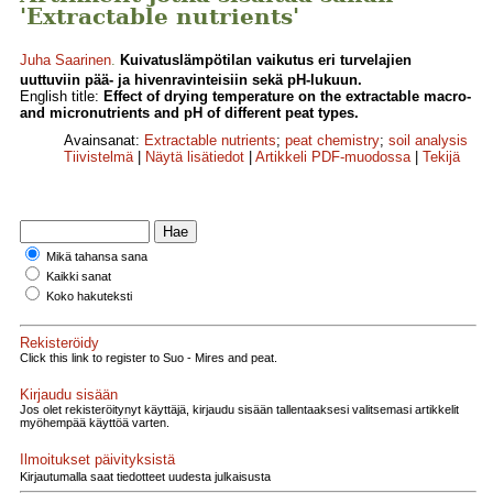
'Extractable nutrients'
Juha Saarinen
.
Kuivatus­lämpötilan vaikutus eri turvelajien
uuttuviin pää- ja hivenravinteisiin sekä pH-lukuun.
English title:
Effect of drying temperature on the extractable macro-
and micronutrients and pH of different peat types.
Avainsanat:
Extractable nutrients
;
peat chemistry
;
soil analysis
Tiivistelmä
|
Näytä lisätiedot
|
Artikkeli PDF-muodossa
|
Tekijä
Mikä tahansa sana
Kaikki sanat
Koko hakuteksti
Rekisteröidy
Click this link to register to Suo - Mires and peat.
Kirjaudu sisään
Jos olet rekisteröitynyt käyttäjä, kirjaudu sisään tallentaaksesi valitsemasi artikkelit
myöhempää käyttöä varten.
Ilmoitukset päivityksistä
Kirjautumalla saat tiedotteet uudesta julkaisusta