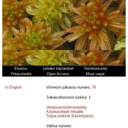
Etusivu
Lehden käytänteet
Toimituskunta
Yhteystiedot
Open Access
Muut sarjat
In English
Viimeisin julkaistu numero:
76
Julkaisufoorumin luokka: 1
Vertaisarviointimenettely
Kirjoitusohjeet tekijälle
Tarjoa artikkeli (käsikirjoitus)
Valitse numero: