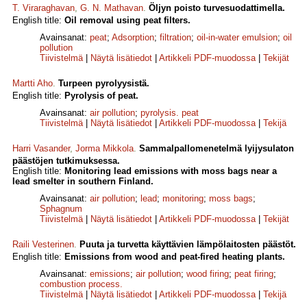
T. Viraraghavan
,
G. N. Mathavan
.
Öljyn poisto turvesuodattimella.
English title:
Oil removal using peat filters.
Avainsanat:
peat
;
Adsorption
;
filtration
;
oil-in-water emulsion
;
oil
pollution
Tiivistelmä
|
Näytä lisätiedot
|
Artikkeli PDF-muodossa
|
Tekijät
Martti Aho
.
Turpeen pyrolyysistä.
English title:
Pyrolysis of peat.
Avainsanat:
air pollution
;
pyrolysis. peat
Tiivistelmä
|
Näytä lisätiedot
|
Artikkeli PDF-muodossa
|
Tekijä
Harri Vasander
,
Jorma Mikkola
.
Sammalpallomenetelmä lyijysulaton
päästöjen tutkimuksessa.
English title:
Monitoring lead emissions with moss bags near a
lead smelter in southern Finland.
Avainsanat:
air pollution
;
lead
;
monitoring
;
moss bags
;
Sphagnum
Tiivistelmä
|
Näytä lisätiedot
|
Artikkeli PDF-muodossa
|
Tekijät
Raili Vesterinen
.
Puuta ja turvetta käyttävien lämpölaitosten päästöt.
English title:
Emissions from wood and peat-fired heating plants.
Avainsanat:
emissions
;
air pollution
;
wood firing
;
peat firing
;
combustion process.
Tiivistelmä
|
Näytä lisätiedot
|
Artikkeli PDF-muodossa
|
Tekijä