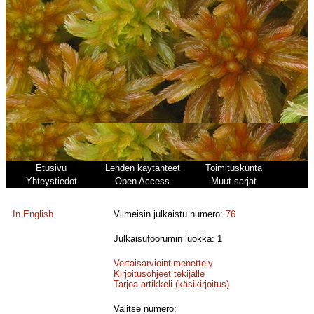
Etusivu
Lehden käytänteet
Toimituskunta
Yhteystiedot
Open Access
Muut sarjat
In English
Viimeisin julkaistu numero:
76
Julkaisufoorumin luokka: 1
Vertaisarviointimenettely
Kirjoitusohjeet tekijälle
Tarjoa artikkeli (käsikirjoitus)
Valitse numero: