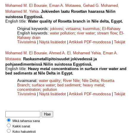
Mohamed M. El Bouraie
,
Eman A. Motawea
,
Gehad G. Mohamed
,
Mohamed M. Yehia
.
Jokiveden laatu Rosettan haarassa Niilin
suistossa Egyptissä.
English title:
Water quality of Rosetta branch in Nile delta, Egypt.
Original keywords:
jokivesi
;
virtaama
;
kuormitus
;
El-Rahawy
English keywords:
water pollution
;
river water
;
stream flow
;
El-
Rahawy drain
Tiivistelmä
|
Näytä lisätiedot
|
Artikkeli PDF-muodossa
|
Tekijät
Mohamed M. El Bouraie
,
Ahmed A. El
,
Mohamed Yehia
,
Eman A.
Motawea
.
Raskasmetallipitoisuudet jokivedessä ja
pohjasedimenteissä Niilin suistossa Egyptissä.
English title:
Heavy metal concentrations in surface river water and
bed sediments at Nile Delta in Egypt.
Avainsanat:
water quality
;
River Nile
;
Nile Delta
;
Rosetta
Branch
;
surface water
;
bed sediment
;
heavy metal
;
concentration
;
pollution
Tiivistelmä
|
Näytä lisätiedot
|
Artikkeli PDF-muodossa
|
Tekijät
Mikä tahansa sana
Kaikki sanat
Koko hakuteksti