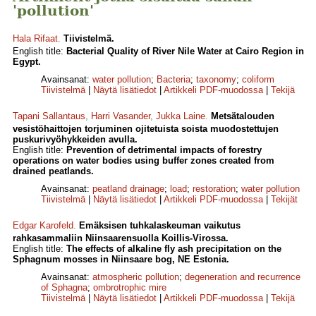
'pollution'
Hala Rifaat
.
Tiivistelmä.
English title:
Bacterial Quality of River Nile Water at Cairo Region in
Egypt.
Avainsanat:
water pollution
;
Bacteria
;
taxonomy
;
coliform
Tiivistelmä
|
Näytä lisätiedot
|
Artikkeli PDF-muodossa
|
Tekijä
Tapani Sallantaus
,
Harri Vasander
,
Jukka Laine
.
Metsätalouden
vesistöhaittojen torjuminen ojitetuista soista muodostettujen
puskurivyöhykkeiden avulla.
English title:
Prevention of detrimental impacts of forestry
operations on water bodies using buffer zones created from
drained peatlands.
Avainsanat:
peatland drainage
;
load
;
restoration
;
water pollution
Tiivistelmä
|
Näytä lisätiedot
|
Artikkeli PDF-muodossa
|
Tekijät
Edgar Karofeld
.
Emäksisen tuhkalaskeuman vaikutus
rahkasammaliin Niinsaarensuolla Koillis-Virossa.
English title:
The effects of alkaline fly ash precipitation on the
Sphagnum mosses in Niinsaare bog, NE Estonia.
Avainsanat:
atmospheric pollution
;
degeneration and recurrence
of Sphagna
;
ombrotrophic mire
Tiivistelmä
|
Näytä lisätiedot
|
Artikkeli PDF-muodossa
|
Tekijä