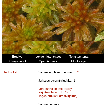
Etusivu
Lehden käytänteet
Toimituskunta
Yhteystiedot
Open Access
Muut sarjat
In English
Viimeisin julkaistu numero:
76
Julkaisufoorumin luokka: 1
Vertaisarviointimenettely
Kirjoitusohjeet tekijälle
Tarjoa artikkeli (käsikirjoitus)
Valitse numero: