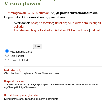
Viraraghavan
T. Viraraghavan
,
G. N. Mathavan
.
Öljyn poisto turvesuodattimella.
English title:
Oil removal using peat filters.
Avainsanat:
peat
;
Adsorption
;
filtration
;
oil-in-water emulsion
;
oil
pollution
Tiivistelmä
|
Näytä lisätiedot
|
Artikkeli PDF-muodossa
|
Tekijät
Mikä tahansa sana
Kaikki sanat
Koko hakuteksti
Rekisteröidy
Click this link to register to Suo - Mires and peat.
Kirjaudu sisään
Jos olet rekisteröitynyt käyttäjä, kirjaudu sisään tallentaaksesi valitsemasi artikkelit
myöhempää käyttöä varten.
Ilmoitukset päivityksistä
Kirjautumalla saat tiedotteet uudesta julkaisusta