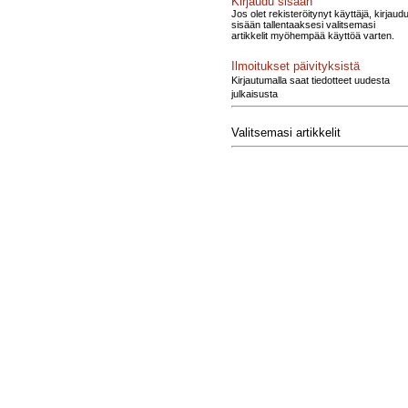
Kirjaudu sisään
Jos olet rekisteröitynyt käyttäjä, kirjaud
sisään tallentaaksesi valitsemasi
artikkelit myöhempää käyttöä varten.
Ilmoitukset päivityksistä
Kirjautumalla saat tiedotteet uudesta
julkaisusta
Valitsemasi artikkelit