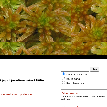
Mikä tahansa sana
Kaikki sanat
 ja pohjasedimenteissä Niilin
Koko hakuteksti
Rekisteröidy
concentration
;
pollution
Click this link to register to Suo - Mires
and peat.