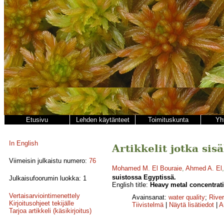
Etusivu
Lehden käytänteet
Toimituskunta
Yh
In English
Artikkelit jotka sis
Viimeisin julkaistu numero:
76
Mohamed M. El Bouraie
,
Ahmed A. El
suistossa Egyptissä.
Julkaisufoorumin luokka: 1
English title:
Heavy metal concentrati
Vertaisarviointimenettely
Avainsanat:
water quality
;
River
Kirjoitusohjeet tekijälle
Tiivistelmä
|
Näytä lisätiedot
|
A
Tarjoa artikkeli (käsikirjoitus)