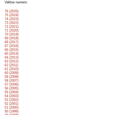
Valitse numero:
76 (2025)
75 (2024)
74 (2023)
73 (2022)
72 (2021)
71 (2020)
70 (2019)
69 (2018)
68 (2017)
67 (2016)
66 (2015)
65 (2014)
64 (2013)
63 (2012)
62 (2011)
61 (2010)
60 (2009)
59 (2008)
58 (2007)
57 (2006)
56 (2005)
55 (2004)
54 (2003)
53 (2002)
52 (2001)
51 (2000)
50 (1999)