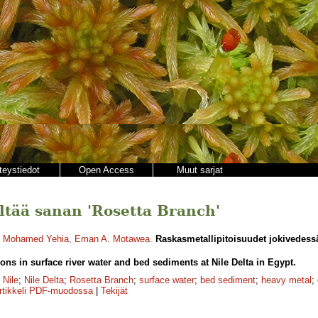
teystiedot
Open Access
Muut sarjat
ältää sanan 'Rosetta Branch'
,
Mohamed Yehia
,
Eman A. Motawea
.
Raskasmetallipitoisuudet jokivedessä
ons in surface river water and bed sediments at Nile Delta in Egypt.
 Nile
;
Nile Delta
;
Rosetta Branch
;
surface water
;
bed sediment
;
heavy metal
;
rtikkeli PDF-muodossa
|
Tekijät