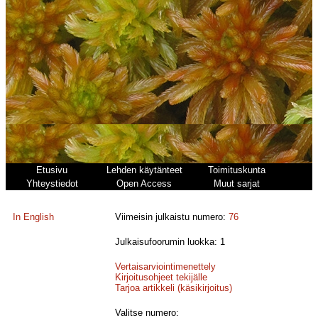
Etusivu
Lehden käytänteet
Toimituskunta
Yhteystiedot
Open Access
Muut sarjat
In English
Viimeisin julkaistu numero:
76
Julkaisufoorumin luokka: 1
Vertaisarviointimenettely
Kirjoitusohjeet tekijälle
Tarjoa artikkeli (käsikirjoitus)
Valitse numero: