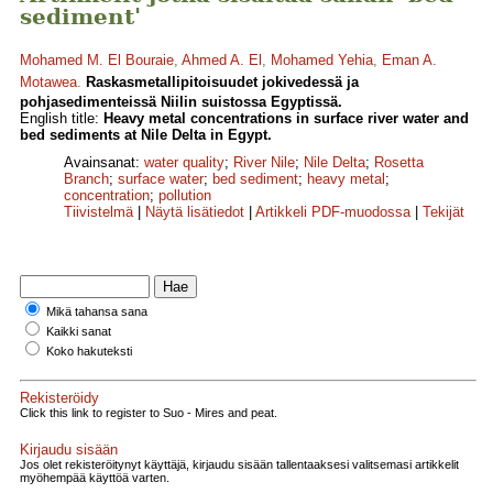
sediment'
Mohamed M. El Bouraie
,
Ahmed A. El
,
Mohamed Yehia
,
Eman A.
Motawea
.
Raskasmetallipitoisuudet jokivedessä ja
pohjasedimenteissä Niilin suistossa Egyptissä.
English title:
Heavy metal concentrations in surface river water and
bed sediments at Nile Delta in Egypt.
Avainsanat:
water quality
;
River Nile
;
Nile Delta
;
Rosetta
Branch
;
surface water
;
bed sediment
;
heavy metal
;
concentration
;
pollution
Tiivistelmä
|
Näytä lisätiedot
|
Artikkeli PDF-muodossa
|
Tekijät
Mikä tahansa sana
Kaikki sanat
Koko hakuteksti
Rekisteröidy
Click this link to register to Suo - Mires and peat.
Kirjaudu sisään
Jos olet rekisteröitynyt käyttäjä, kirjaudu sisään tallentaaksesi valitsemasi artikkelit
myöhempää käyttöä varten.