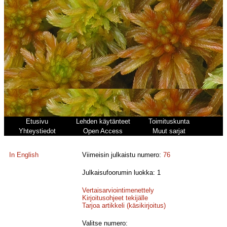
Etusivu
Lehden käytänteet
Toimituskunta
Yhteystiedot
Open Access
Muut sarjat
In English
Viimeisin julkaistu numero:
76
Julkaisufoorumin luokka: 1
Vertaisarviointimenettely
Kirjoitusohjeet tekijälle
Tarjoa artikkeli (käsikirjoitus)
Valitse numero: