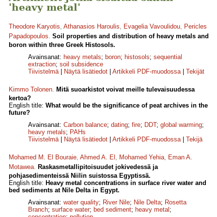
'heavy metal'
Theodore Karyotis
,
Athanasios Haroulis
,
Evagelia Vavoulidou
,
Pericles
Papadopoulos
.
Soil properties and distribution of heavy metals and
boron within three Greek Histosols.
Avainsanat:
heavy metals
;
boron
;
histosols
;
sequential
extraction
;
soil subsidence
Tiivistelmä
|
Näytä lisätiedot
|
Artikkeli PDF-muodossa
|
Tekijät
Kimmo Tolonen
.
Mitä suoarkistot voivat meille tulevaisuudessa
kertoa?
English title:
What would be the significance of peat archives in the
future?
Avainsanat:
Carbon balance
;
dating
;
fire
;
DDT
;
global warming
;
heavy metals
;
PAHs
Tiivistelmä
|
Näytä lisätiedot
|
Artikkeli PDF-muodossa
|
Tekijä
Mohamed M. El Bouraie
,
Ahmed A. El
,
Mohamed Yehia
,
Eman A.
Motawea
.
Raskasmetallipitoisuudet jokivedessä ja
pohjasedimenteissä Niilin suistossa Egyptissä.
English title:
Heavy metal concentrations in surface river water and
bed sediments at Nile Delta in Egypt.
Avainsanat:
water quality
;
River Nile
;
Nile Delta
;
Rosetta
Branch
;
surface water
;
bed sediment
;
heavy metal
;
concentration
;
pollution