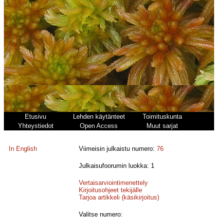
Etusivu
Lehden käytänteet
Toimituskunta
Yhteystiedot
Open Access
Muut sarjat
In English
Viimeisin julkaistu numero:
76
Julkaisufoorumin luokka: 1
Vertaisarviointimenettely
Kirjoitusohjeet tekijälle
Tarjoa artikkeli (käsikirjoitus)
Valitse numero: