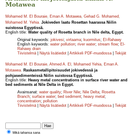
Motawea
Mohamed M. El Bouraie
,
Eman A. Motawea
,
Gehad G. Mohamed
,
Mohamed M. Yehia
.
Jokiveden laatu Rosettan haarassa Niilin
suistossa Egyptissä.
English title:
Water quality of Rosetta branch in Nile delta, Egypt.
Original keywords:
jokivesi
;
virtaama
;
kuormitus
;
El-Rahawy
English keywords:
water pollution
;
river water
;
stream flow
;
El-
Rahawy drain
Tiivistelmä
|
Näytä lisätiedot
|
Artikkeli PDF-muodossa
|
Tekijät
Mohamed M. El Bouraie
,
Ahmed A. El
,
Mohamed Yehia
,
Eman A.
Motawea
.
Raskasmetallipitoisuudet jokivedessä ja
pohjasedimenteissä Niilin suistossa Egyptissä.
English title:
Heavy metal concentrations in surface river water and
bed sediments at Nile Delta in Egypt.
Avainsanat:
water quality
;
River Nile
;
Nile Delta
;
Rosetta
Branch
;
surface water
;
bed sediment
;
heavy metal
;
concentration
;
pollution
Tiivistelmä
|
Näytä lisätiedot
|
Artikkeli PDF-muodossa
|
Tekijät
Mikä tahansa sana