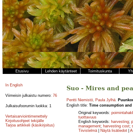
Etusivu
Lehden käytänteet
Toimituskunta
Yh
In English
Suo - Mires and peat
Viimeisin julkaistu numero:
76
Pentti Niemistö
,
Paula Jylhä
.
Puunkor
English title:
Time consumption and h
Julkaisufoorumin luokka: 1
Original keywords:
poimintahak
Vertaisarviointimenettely
tuottavuus
Kirjoitusohjeet tekijälle
English keywords:
harvesting
;
p
Tarjoa artikkeli (käsikirjoitus)
management
;
harvesting cost
;
Tiivistelmä
|
Näytä lisätiedot
|
A