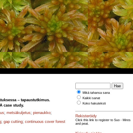
Mikä tahansa sana
Kaikki sanat
tuksessa – tapaustutkimus.
Koko hakuteksti
A case study.
nus
;
metsäkuljetus
;
pienaukko
;
Rekisteröidy
Click this link to register to Suo - Mires
g
;
gap cutting
;
continuous cover forest
and peat.