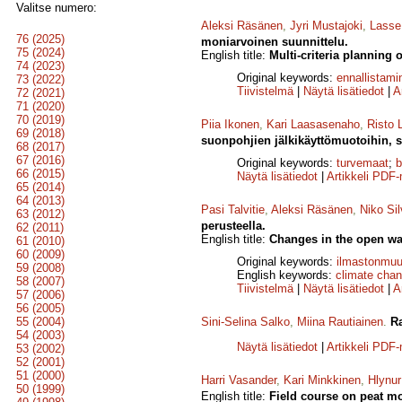
Valitse numero:
Aleksi Räsänen
,
Jyri Mustajoki
,
Lasse
76 (2025)
moniarvoinen suunnittelu.
75 (2024)
English title:
Multi-criteria planning 
74 (2023)
Original keywords:
ennallistami
73 (2022)
Tiivistelmä
|
Näytä lisätiedot
|
A
72 (2021)
71 (2020)
70 (2019)
Piia Ikonen
,
Kari Laasasenaho
,
Risto 
69 (2018)
suonpohjien jälkikäyttömuotoihin, 
68 (2017)
67 (2016)
Original keywords:
turvemaat
;
b
66 (2015)
Näytä lisätiedot
|
Artikkeli PDF
65 (2014)
64 (2013)
Pasi Talvitie
,
Aleksi Räsänen
,
Niko Si
63 (2012)
perusteella.
62 (2011)
English title:
Changes in the open wa
61 (2010)
60 (2009)
Original keywords:
ilmastonmuu
59 (2008)
English keywords:
climate cha
58 (2007)
Tiivistelmä
|
Näytä lisätiedot
|
A
57 (2006)
56 (2005)
55 (2004)
Sini-Selina Salko
,
Miina Rautiainen
.
R
54 (2003)
Näytä lisätiedot
|
Artikkeli PDF
53 (2002)
52 (2001)
51 (2000)
Harri Vasander
,
Kari Minkkinen
,
Hlynu
50 (1999)
English title:
Field course on peat m