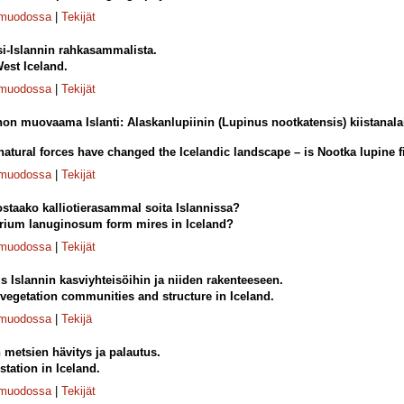
-muodossa
|
Tekijät
i-Islannin rahkasammalista.
st Iceland.
-muodossa
|
Tekijät
on muovaama Islanti: Alaskanlupiinin (Lupinus nootkatensis) kiistanal
atural forces have changed the Icelandic landscape – is Nootka lupine 
-muodossa
|
Tekijät
taako kalliotierasammal soita Islannissa?
rium lanuginosum form mires in Iceland?
-muodossa
|
Tekijät
 Islannin kasviyhteisöihin ja niiden rakenteeseen.
 vegetation communities and structure in Iceland.
-muodossa
|
Tekijä
n metsien hävitys ja palautus.
station in Iceland.
-muodossa
|
Tekijät