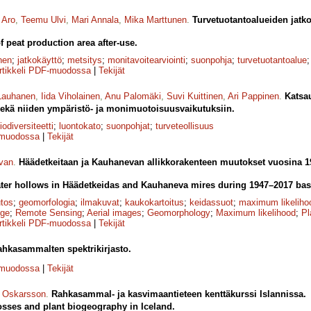
 Aro
,
Teemu Ulvi
,
Mari Annala
,
Mika Marttunen
.
Turvetuotantoalueiden jatko
of peat production area after-use.
nen
;
jatkokäyttö
;
metsitys
;
monitavoitearviointi
;
suonpohja
;
turvetuotantoalue
rtikkeli PDF-muodossa
|
Tekijät
Lauhanen
,
Iida Viholainen
,
Anu Palomäki
,
Suvi Kuittinen
,
Ari Pappinen
.
Katsa
sekä niiden ympäristö- ja monimuotoisuusvaikutuksiin.
iodiversiteetti
;
luontokato
;
suonpohjat
;
turveteollisuus
-muodossa
|
Tekijät
lvan
.
Häädetkeitaan ja Kauhanevan allikkorakenteen muutokset vuosina 1
ter hollows in Häädetkeidas and Kauhaneva mires during 1947–2017 bas
tos
;
geomorfologia
;
ilmakuvat
;
kaukokartoitus
;
keidassuot
;
maximum likeliho
nge
;
Remote Sensing
;
Aerial images
;
Geomorphology
;
Maximum likelihood
;
Pl
rtikkeli PDF-muodossa
|
Tekijät
ahkasammalten spektrikirjasto.
-muodossa
|
Tekijät
r Oskarsson
.
Rahkasammal- ja kasvimaantieteen kenttäkurssi Islannissa.
osses and plant biogeography in Iceland.