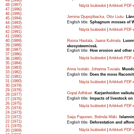
49 (1998)
48 (1997)
Näytä lisätiedot
|
Artikkeli PDF
47 (1996)
46 (1995)
Jemina Djupsjöbacka
,
Otto Liutu
.
Läns
45 (1994)
English title:
Sphagnum mosses of We
44 (1993)
43 (1992)
Näytä lisätiedot
|
Artikkeli PDF
42 (1991)
41 (1990)
40 (1989)
Roosa Hautala
,
Jaana Kulmala
.
Luonn
39 (1988)
ekosysteemissä.
38 (1987)
English title:
How erosion and other n
37 (1986)
Näytä lisätiedot
|
Artikkeli PDF
36 (1985)
35 (1984)
34 (1983)
Anna Isotalo
,
Johanna Tuviala
.
Muodos
33 (1982)
English title:
Does the moss Racomit
32 (1981)
31 (1980)
Näytä lisätiedot
|
Artikkeli PDF
30 (1979)
29 (1978)
Gopal Adhikari
.
Karjanhoidon vaikutus
28 (1977)
English title:
Impacts of livestock on
27 (1976)
26 (1975)
Näytä lisätiedot
|
Artikkeli PDF
25 (1974)
24 (1973)
23 (1972)
Saija Papunen
,
Belinda Mäki
.
Islanni
22 (1971)
English title:
Deforestation and affore
21 (1970)
Näytä lisätiedot
|
Artikkeli PDF
20 (1969)