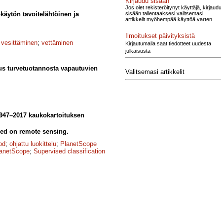
Kirjaudu sisään
Jos olet rekisteröitynyt käyttäjä, kirjaud
sisään tallentaaksesi valitsemasi
käytön tavoite­lähtöinen ja
artikkelit myöhempää käyttöä varten.
Ilmoitukset päivityksistä
;
vesittäminen
;
vettäminen
Kirjautumalla saat tiedotteet uudesta
julkaisusta
us turvetuotannosta vapautuvien
Valitsemasi artikkelit
947–2017 kaukokartoituksen
ed on remote sensing.
od
;
ohjattu luokittelu
;
PlanetScope
anetScope
;
Supervised classification