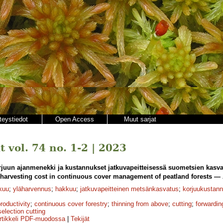
teystiedot
Open Access
Muut sarjat
 vol. 74 no. 1-2 | 2023
juun ajanmenekki ja kustannukset jatkuvapeitteisessä suometsien kasva
arvesting cost in continuous cover management of peatland forests — 
kuu
;
yläharvennus
;
hakkuu
;
jatkuvapeitteinen metsänkasvatus
;
korjuukustan
roductivity
;
continuous cover forestry
;
thinning from above
;
cutting
;
forwardin
selection cutting
rtikkeli PDF-muodossa
|
Tekijät