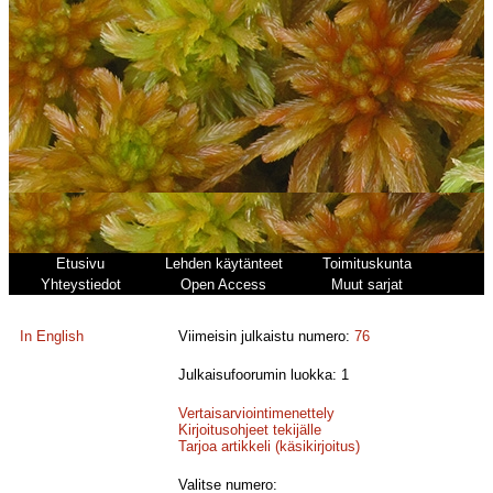
Etusivu
Lehden käytänteet
Toimituskunta
Yhteystiedot
Open Access
Muut sarjat
In English
Viimeisin julkaistu numero:
76
Julkaisufoorumin luokka: 1
Vertaisarviointimenettely
Kirjoitusohjeet tekijälle
Tarjoa artikkeli (käsikirjoitus)
Valitse numero: