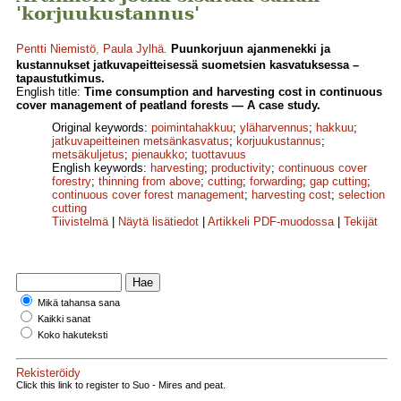
'korjuukustannus'
Pentti Niemistö
,
Paula Jylhä
.
Puunkorjuun ajanmenekki ja
kustannukset jatkuvapeitteisessä suometsien kasvatuksessa –
tapaustutkimus.
English title:
Time consumption and harvesting cost in continuous
cover management of peatland forests — A case study.
Original keywords:
poimintahakkuu
;
yläharvennus
;
hakkuu
;
jatkuvapeitteinen metsänkasvatus
;
korjuukustannus
;
metsäkuljetus
;
pienaukko
;
tuottavuus
English keywords:
harvesting
;
productivity
;
continuous cover
forestry
;
thinning from above
;
cutting
;
forwarding
;
gap cutting
;
continuous cover forest management
;
harvesting cost
;
selection
cutting
Tiivistelmä
|
Näytä lisätiedot
|
Artikkeli PDF-muodossa
|
Tekijät
Mikä tahansa sana
Kaikki sanat
Koko hakuteksti
Rekisteröidy
Click this link to register to Suo - Mires and peat.