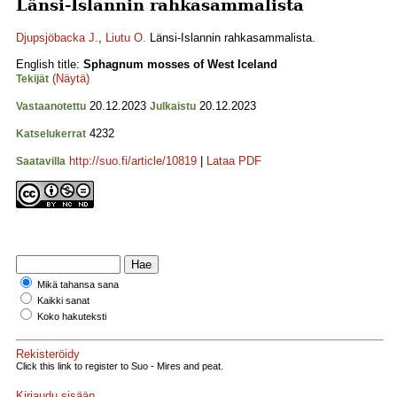
Länsi-Islannin rahkasammalista
Djupsjöbacka J.
,
Liutu O.
Länsi-Islannin rahkasammalista.
English title:
Sphagnum mosses of West Iceland
(Näytä)
Tekijät
20.12.2023
20.12.2023
Vastaanotettu
Julkaistu
4232
Katselukerrat
http://suo.fi/article/10819
|
Lataa PDF
Saatavilla
Mikä tahansa sana
Kaikki sanat
Koko hakuteksti
Rekisteröidy
Click this link to register to Suo - Mires and peat.
Kirjaudu sisään