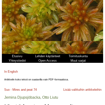
Etusivu
Lehden käytänteet
Toimituskunta
Yhteystiedot
Open Access
Muut sarjat
In English
Artikkelin koko teksti on saatavilla vain PDF-formaatissa.
Suo - Mires and peat
74
Lisää valittuihin artikkeleihin
Jemina Djupsjöbacka, Otto Liutu