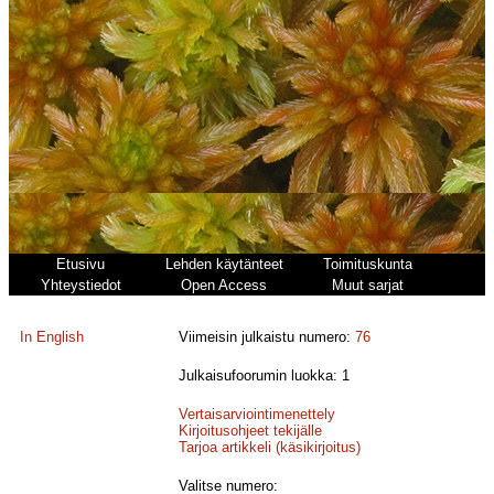
Etusivu
Lehden käytänteet
Toimituskunta
Yhteystiedot
Open Access
Muut sarjat
In English
Viimeisin julkaistu numero:
76
Julkaisufoorumin luokka: 1
Vertaisarviointimenettely
Kirjoitusohjeet tekijälle
Tarjoa artikkeli (käsikirjoitus)
Valitse numero: