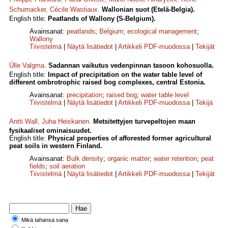
Schumacker
,
Cécile Wastiaux
.
Wallonian suot (Etelä-Belgia).
English title:
Peatlands of Wallony (S-Belgium).
Avainsanat:
peatlands
;
Belgium
;
ecological management
;
Wallony
Tiivistelmä
|
Näytä lisätiedot
|
Artikkeli PDF-muodossa
|
Tekijät
Ülle Valgma
.
Sadannan vaikutus vedenpinnan tasoon kohosuolla.
English title:
Impact of precipitation on the water table level of
different ombrotrophic raised bog complexes, central Estonia.
Avainsanat:
precipitation
;
raised bog
;
water table level
Tiivistelmä
|
Näytä lisätiedot
|
Artikkeli PDF-muodossa
|
Tekijä
Antti Wall
,
Juha Heiskanen
.
Metsitettyjen turvepeltojen maan
fysikaaliset ominaisuudet.
English title:
Physical properties of afforested former agricultural
peat soils in western Finland.
Avainsanat:
Bulk density
;
organic matter
;
water retention
;
peat
fields
;
soil aeration
Tiivistelmä
|
Näytä lisätiedot
|
Artikkeli PDF-muodossa
|
Tekijät
Mikä tahansa sana