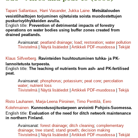
Tapani Sallantaus
,
Harri Vasander
,
Jukka Laine
.
Metsätalouden
vesistöhaittojen torjuminen ojitetuista soista muodostettujen
puskurivyöhykkeiden avulla.
English title:
Prevention of detrimental impacts of forestry
operations on water bodies using buffer zones created from
drained peatlands.
Avainsanat:
peatland drainage
;
load
;
restoration
;
water pollution
Tiivistelmä
|
Näytä lisätiedot
|
Artikkeli PDF-muodossa
|
Tekijät
Klaus Silfverberg
.
Ravinteiden huuhtoutuminen tuhka- ja PK-
lannoitetusta turpeesta.
English title:
The leaching of nutrients from ash- and PK-fertilised
peat.
Avainsanat:
phosphorus
;
potassium
;
peat core
;
percolation
water
;
nutrient loss
Tiivistelmä
|
Näytä lisätiedot
|
Artikkeli PDF-muodossa
|
Tekijä
Risto Lauhanen
,
Marja-Leena Piiroinen
,
Timo Penttilä
,
Eero
Kolehmainen
.
Kunnostusojitustarpeen arviointi Pohjois-Suomessa.
English title:
Evaluation of the need for ditch network maintenance
in northern Finland.
Avainsanat:
forest drainage
;
ditch cleaning
;
complementary
drainage
;
tree stand
;
stand growth
;
decision making
Tiivistelmä
|
Näytä lisätiedot
|
Artikkeli PDF-muodossa
|
Tekijät