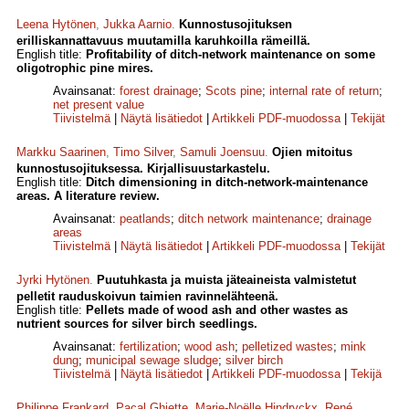
Leena Hytönen
,
Jukka Aarnio
.
Kunnostusojituksen
erilliskannattavuus muutamilla karuhkoilla rämeillä.
English title:
Profitability of ditch-network maintenance on some
oligotrophic pine mires.
Avainsanat:
forest drainage
;
Scots pine
;
internal rate of return
;
net present value
Tiivistelmä
|
Näytä lisätiedot
|
Artikkeli PDF-muodossa
|
Tekijät
Markku Saarinen
,
Timo Silver
,
Samuli Joensuu
.
Ojien mitoitus
kunnostusojituksessa. Kirjallisuustarkastelu.
English title:
Ditch dimensioning in ditch-network-maintenance
areas. A literature review.
Avainsanat:
peatlands
;
ditch network maintenance
;
drainage
areas
Tiivistelmä
|
Näytä lisätiedot
|
Artikkeli PDF-muodossa
|
Tekijät
Jyrki Hytönen
.
Puutuhkasta ja muista jäteaineista valmistetut
pelletit rauduskoivun taimien ravinnelähteenä.
English title:
Pellets made of wood ash and other wastes as
nutrient sources for silver birch seedlings.
Avainsanat:
fertilization
;
wood ash
;
pelletized wastes
;
mink
dung
;
municipal sewage sludge
;
silver birch
Tiivistelmä
|
Näytä lisätiedot
|
Artikkeli PDF-muodossa
|
Tekijä
Philippe Frankard
,
Pacal Ghiette
,
Marie-Noëlle Hindryckx
,
René