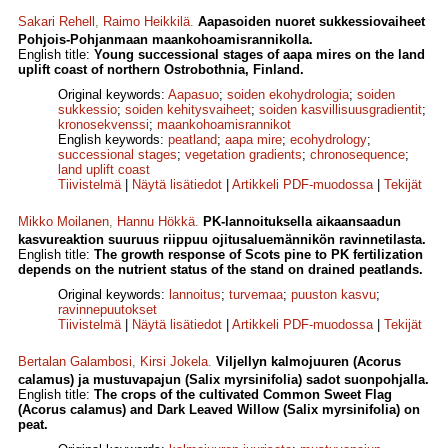
Sakari Rehell
,
Raimo Heikkilä
.
Aapasoiden nuoret sukkessiovaiheet
Pohjois-Pohjanmaan maankohoamisrannikolla.
English title:
Young successional stages of aapa mires on the land
uplift coast of northern Ostrobothnia, Finland.
Original keywords:
Aapasuo
;
soiden ekohydrologia
;
soiden
sukkessio
;
soiden kehitysvaiheet
;
soiden kasvillisuusgradientit
;
kronosekvenssi
;
maankohoamisrannikot
English keywords:
peatland
;
aapa mire
;
ecohydrology
;
successional stages
;
vegetation gradients
;
chronosequence
;
land uplift coast
Tiivistelmä
|
Näytä lisätiedot
|
Artikkeli PDF-muodossa
|
Tekijät
Mikko Moilanen
,
Hannu Hökkä
.
PK-lannoituksella aikaansaadun
kasvureaktion suuruus riippuu ojitusaluemännikön ravinnetilasta.
English title:
The growth response of Scots pine to PK fertilization
depends on the nutrient status of the stand on drained peatlands.
Original keywords:
lannoitus
;
turvemaa
;
puuston kasvu
;
ravinnepuutokset
Tiivistelmä
|
Näytä lisätiedot
|
Artikkeli PDF-muodossa
|
Tekijät
Bertalan Galambosi
,
Kirsi Jokela
.
Viljellyn kalmojuuren (Acorus
calamus) ja mustuvapajun (Salix myrsinifolia) sadot suonpohjalla.
English title:
The crops of the cultivated Common Sweet Flag
(Acorus calamus) and Dark Leaved Willow (Salix myrsinifolia) on
peat.