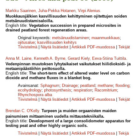
Markku Saarinen
,
Juha-Pekka Hotanen
,
Virpi Alenius
.
Muokkausjälkien kasvillisuuden kehittyminen ojitettujen soiden
metsänuudistamisaloilla.
English title:
Vegetation succession in prepared microsites in
drained peatland forest regeneration areas.
Original keywords:
metsänuudistaminen
;
maanmuokkaus
;
ojitusalue
;
kasvillisuuden kehitys
Tiivistelmä
|
Näytä lisätiedot
|
Artikkeli PDF-muodossa
|
Tekijät
Anna M. Laine
,
Kenneth A. Byrne
,
Gerard Kiely
,
Eeva-Stiina Tuittila
.
Vedenpinnan muutoksen lyhytaikaiset vaikutukset hiilidioksidi- ja
metaanipäästöihin peittosuolla.
English title:
The short-term effect of altered water level on carbon
dioxide and methane fluxes in a blanket bog.
Avainsanat:
Sphagnum
;
Drainage
;
peatland
;
methane
;
flooding
;
ecohydrology
;
photosynthesis
;
respiration
;
Racomitrium
;
Rhynchospora alba
Tiivistelmä
|
Näytä lisätiedot
|
Artikkeli PDF-muodossa
|
Tekijät
Brendan C. O'Kelly
.
Turpeen ja muiden orgaanisten maiden
painumisen mittaaminen uudella mittaustekniikalla.
English title:
Development of a large consolidometer apparatus for
testing peat and other highly organic soils.
Tiivistelmä
|
Näytä lisätiedot
|
Artikkeli PDF-muodossa
|
Tekijä