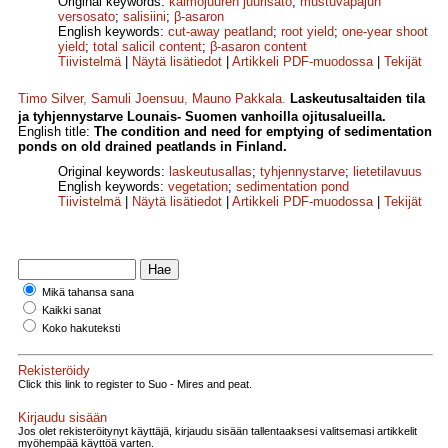
Original keywords:
kalmojuuren juurisato
;
mustuvapajun
versosato
;
salisiini
;
β-asaron
English keywords:
cut-away peatland
;
root yield
;
one-year shoot
yield
;
total salicil content
;
β-asaron content
Tiivistelmä
|
Näytä lisätiedot
|
Artikkeli PDF-muodossa
|
Tekijät
Timo Silver
,
Samuli Joensuu
,
Mauno Pakkala
.
Laskeutusaltaiden tila
ja tyhjennystarve Lounais- Suomen vanhoilla ojitusalueilla.
English title:
The condition and need for emptying of sedimentation
ponds on old drained peatlands in Finland.
Original keywords:
laskeutusallas
;
tyhjennystarve
;
lietetilavuus
English keywords:
vegetation
;
sedimentation pond
Tiivistelmä
|
Näytä lisätiedot
|
Artikkeli PDF-muodossa
|
Tekijät
Mikä tahansa sana
Kaikki sanat
Koko hakuteksti
Rekisteröidy
Click this link to register to Suo - Mires and peat.
Kirjaudu sisään
Jos olet rekisteröitynyt käyttäjä, kirjaudu sisään tallentaaksesi valitsemasi artikkelit
myöhempää käyttöä varten.