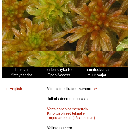
Etusivu
Lehden käytänteet
Toimituskunta
Yhteystiedot
Open Access
Muut sarjat
In English
Viimeisin julkaistu numero:
76
Julkaisufoorumin luokka: 1
Vertaisarviointimenettely
Kirjoitusohjeet tekijälle
Tarjoa artikkeli (käsikirjoitus)
Valitse numero: