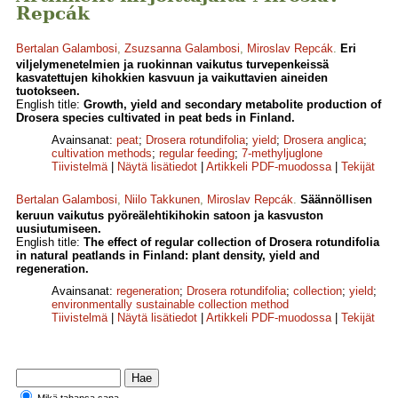
Repcák
Bertalan Galambosi
,
Zsuzsanna Galambosi
,
Miroslav Repcák
.
Eri
viljelymenetelmien ja ruokinnan vaikutus turvepenkeissä
kasvatettujen kihokkien kasvuun ja vaikuttavien aineiden
tuotokseen.
English title:
Growth, yield and secondary metabolite production of
Drosera species cultivated in peat beds in Finland.
Avainsanat:
peat
;
Drosera rotundifolia
;
yield
;
Drosera anglica
;
cultivation methods
;
regular feeding
;
7-methyljuglone
Tiivistelmä
|
Näytä lisätiedot
|
Artikkeli PDF-muodossa
|
Tekijät
Bertalan Galambosi
,
Niilo Takkunen
,
Miroslav Repcák
.
Säännöllisen
keruun vaikutus pyöreälehtikihokin satoon ja kasvuston
uusiutumiseen.
English title:
The effect of regular collection of Drosera rotundifolia
in natural peatlands in Finland: plant density, yield and
regeneration.
Avainsanat:
regeneration
;
Drosera rotundifolia
;
collection
;
yield
;
environmentally sustainable collection method
Tiivistelmä
|
Näytä lisätiedot
|
Artikkeli PDF-muodossa
|
Tekijät