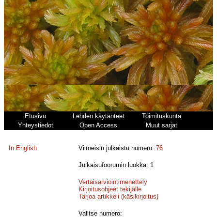
Etusivu
Lehden käytänteet
Toimituskunta
Yhteystiedot
Open Access
Muut sarjat
In English
Viimeisin julkaistu numero:
76
Julkaisufoorumin luokka: 1
Vertaisarviointimenettely
Kirjoitusohjeet tekijälle
Tarjoa artikkeli (käsikirjoitus)
Valitse numero: