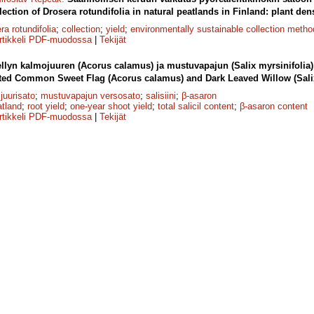
llection of Drosera rotundifolia in natural peatlands in Finland: plant den
ra rotundifolia
;
collection
;
yield
;
environmentally sustainable collection metho
rtikkeli PDF-muodossa
|
Tekijät
ellyn kalmojuuren (Acorus calamus) ja mustuvapajun (Salix myrsinifolia)
ated Common Sweet Flag (Acorus calamus) and Dark Leaved Willow (Salix
juurisato
;
mustuvapajun versosato
;
salisiini
;
β-asaron
atland
;
root yield
;
one-year shoot yield
;
total salicil content
;
β-asaron content
rtikkeli PDF-muodossa
|
Tekijät