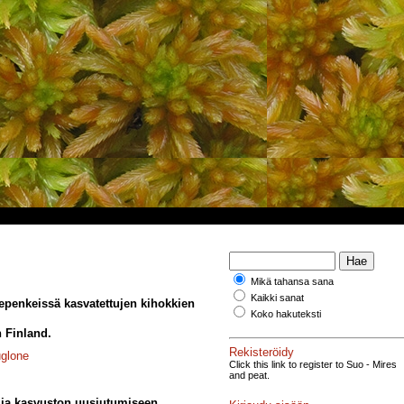
Mikä tahansa sana
Kaikki sanat
vepenkeissä kasvatettujen kihokkien
Koko hakuteksti
n Finland.
Rekisteröidy
uglone
Click this link to register to Suo - Mires
and peat.
 ja kasvuston uusiutumiseen.