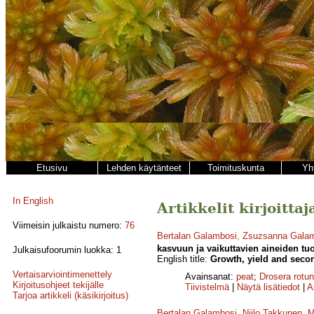
Etusivu
Lehden käytänteet
Toimituskunta
Yh
In English
Artikkelit kirjoitta
Viimeisin julkaistu numero:
76
Bertalan Galambosi
,
Zsuzsanna Gala
kasvuun ja vaikuttavien aineiden tu
Julkaisufoorumin luokka: 1
English title:
Growth, yield and secon
Vertaisarviointimenettely
Avainsanat:
peat
;
Drosera rotun
Kirjoitusohjeet tekijälle
Tiivistelmä
|
Näytä lisätiedot
|
A
Tarjoa artikkeli (käsikirjoitus)
Bertalan Galambosi
,
Niilo Takkunen
,
M