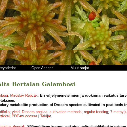
teystiedot
Open Access
Muut sarjat
jalta Bertalan Galambosi
mbosi
,
Miroslav Repcák
.
Eri viljelymenetelmien ja ruokinnan vaikutus tur
otokseen.
dary metabolite production of Drosera species cultivated in peat beds i
difolia
;
yield
;
Drosera anglica
;
cultivation methods
;
regular feeding
;
7-methylj
rtikkeli PDF-muodossa
|
Tekijät
iroslav Repcák
.
Säännöllisen keruun vaikutus pyöreälehtikihokin satoon