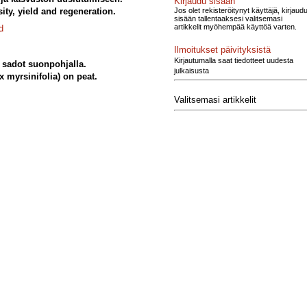
Kirjaudu sisään
Jos olet rekisteröitynyt käyttäjä, kirjaud
sity, yield and regeneration.
sisään tallentaaksesi valitsemasi
artikkelit myöhempää käyttöä varten.
d
Ilmoitukset päivityksistä
Kirjautumalla saat tiedotteet uudesta
 sadot suonpohjalla.
julkaisusta
 myrsinifolia) on peat.
Valitsemasi artikkelit