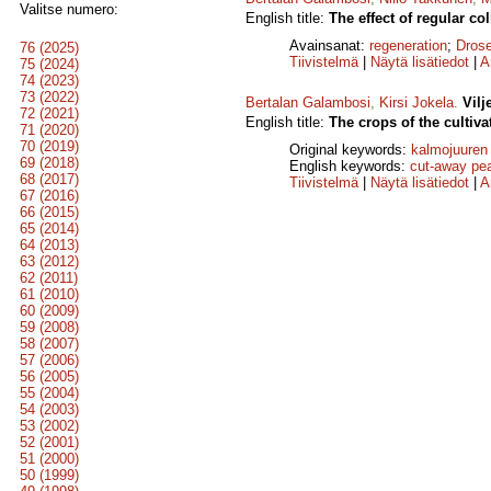
Valitse numero:
English title:
The effect of regular co
Avainsanat:
regeneration
;
Drose
76 (2025)
Tiivistelmä
|
Näytä lisätiedot
|
A
75 (2024)
74 (2023)
73 (2022)
Bertalan Galambosi
,
Kirsi Jokela
.
Vilj
72 (2021)
English title:
The crops of the cultiv
71 (2020)
70 (2019)
Original keywords:
kalmojuuren 
69 (2018)
English keywords:
cut-away pe
68 (2017)
Tiivistelmä
|
Näytä lisätiedot
|
A
67 (2016)
66 (2015)
65 (2014)
64 (2013)
63 (2012)
62 (2011)
61 (2010)
60 (2009)
59 (2008)
58 (2007)
57 (2006)
56 (2005)
55 (2004)
54 (2003)
53 (2002)
52 (2001)
51 (2000)
50 (1999)