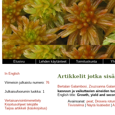
Etusivu
Lehden käytänteet
Toimituskunta
Yh
In English
Artikkelit jotka sis
Viimeisin julkaistu numero:
76
Bertalan Galambosi
,
Zsuzsanna Gala
kasvuun ja vaikuttavien aineiden tu
Julkaisufoorumin luokka: 1
English title:
Growth, yield and secon
Vertaisarviointimenettely
Avainsanat:
peat
;
Drosera rotun
Kirjoitusohjeet tekijälle
Tiivistelmä
|
Näytä lisätiedot
|
A
Tarjoa artikkeli (käsikirjoitus)