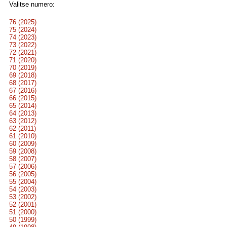
Valitse numero:
76 (2025)
75 (2024)
74 (2023)
73 (2022)
72 (2021)
71 (2020)
70 (2019)
69 (2018)
68 (2017)
67 (2016)
66 (2015)
65 (2014)
64 (2013)
63 (2012)
62 (2011)
61 (2010)
60 (2009)
59 (2008)
58 (2007)
57 (2006)
56 (2005)
55 (2004)
54 (2003)
53 (2002)
52 (2001)
51 (2000)
50 (1999)