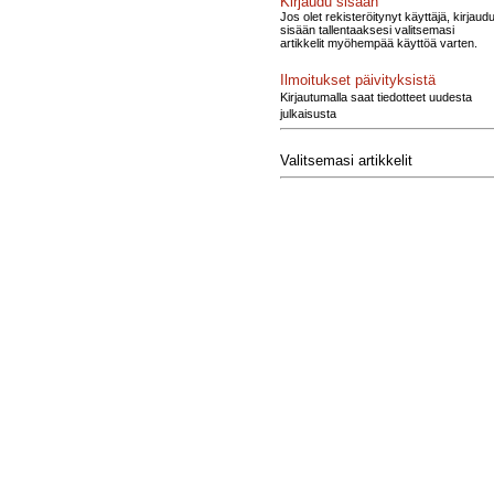
Kirjaudu sisään
Jos olet rekisteröitynyt käyttäjä, kirjaud
sisään tallentaaksesi valitsemasi
artikkelit myöhempää käyttöä varten.
Ilmoitukset päivityksistä
Kirjautumalla saat tiedotteet uudesta
julkaisusta
Valitsemasi artikkelit