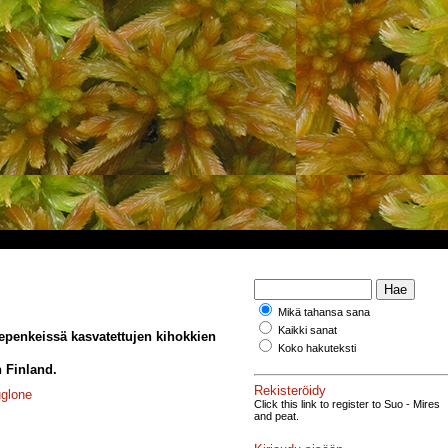
Mikä tahansa sana
Kaikki sanat
vepenkeissä kasvatettujen kihokkien
Koko hakuteksti
n Finland.
Rekisteröidy
uglone
Click this link to register to Suo - Mires
and peat.