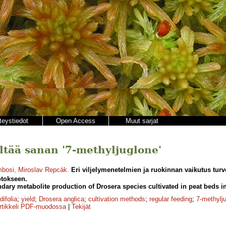
teystiedot
Open Access
Muut sarjat
ältää sanan '7-methyljuglone'
mbosi
,
Miroslav Repcák
.
Eri viljelymenetelmien ja ruokinnan vaikutus tur
otokseen.
dary metabolite production of Drosera species cultivated in peat beds i
difolia
;
yield
;
Drosera anglica
;
cultivation methods
;
regular feeding
;
7-methylj
rtikkeli PDF-muodossa
|
Tekijät