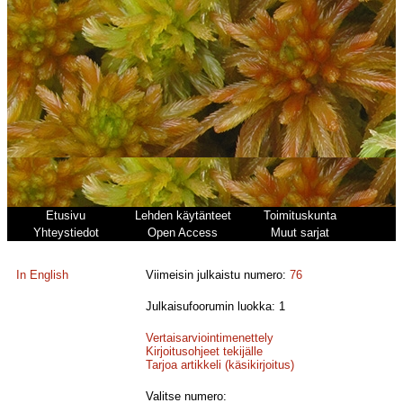
Etusivu
Lehden käytänteet
Toimituskunta
Yhteystiedot
Open Access
Muut sarjat
In English
Viimeisin julkaistu numero:
76
Julkaisufoorumin luokka: 1
Vertaisarviointimenettely
Kirjoitusohjeet tekijälle
Tarjoa artikkeli (käsikirjoitus)
Valitse numero: