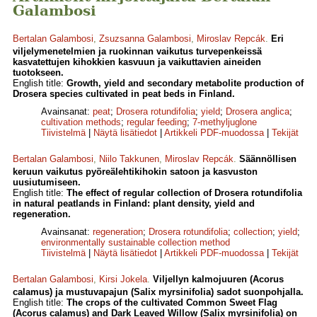
Galambosi
Bertalan Galambosi
,
Zsuzsanna Galambosi
,
Miroslav Repcák
.
Eri
viljelymenetelmien ja ruokinnan vaikutus turvepenkeissä
kasvatettujen kihokkien kasvuun ja vaikuttavien aineiden
tuotokseen.
English title:
Growth, yield and secondary metabolite production of
Drosera species cultivated in peat beds in Finland.
Avainsanat:
peat
;
Drosera rotundifolia
;
yield
;
Drosera anglica
;
cultivation methods
;
regular feeding
;
7-methyljuglone
Tiivistelmä
|
Näytä lisätiedot
|
Artikkeli PDF-muodossa
|
Tekijät
Bertalan Galambosi
,
Niilo Takkunen
,
Miroslav Repcák
.
Säännöllisen
keruun vaikutus pyöreälehtikihokin satoon ja kasvuston
uusiutumiseen.
English title:
The effect of regular collection of Drosera rotundifolia
in natural peatlands in Finland: plant density, yield and
regeneration.
Avainsanat:
regeneration
;
Drosera rotundifolia
;
collection
;
yield
;
environmentally sustainable collection method
Tiivistelmä
|
Näytä lisätiedot
|
Artikkeli PDF-muodossa
|
Tekijät
Bertalan Galambosi
,
Kirsi Jokela
.
Viljellyn kalmojuuren (Acorus
calamus) ja mustuvapajun (Salix myrsinifolia) sadot suonpohjalla.
English title:
The crops of the cultivated Common Sweet Flag
(Acorus calamus) and Dark Leaved Willow (Salix myrsinifolia) on