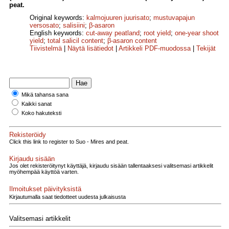
peat.
Original keywords:
kalmojuuren juurisato
;
mustuvapajun
versosato
;
salisiini
;
β-asaron
English keywords:
cut-away peatland
;
root yield
;
one-year shoot
yield
;
total salicil content
;
β-asaron content
Tiivistelmä
|
Näytä lisätiedot
|
Artikkeli PDF-muodossa
|
Tekijät
Mikä tahansa sana
Kaikki sanat
Koko hakuteksti
Rekisteröidy
Click this link to register to Suo - Mires and peat.
Kirjaudu sisään
Jos olet rekisteröitynyt käyttäjä, kirjaudu sisään tallentaaksesi valitsemasi artikkelit
myöhempää käyttöä varten.
Ilmoitukset päivityksistä
Kirjautumalla saat tiedotteet uudesta julkaisusta
Valitsemasi artikkelit