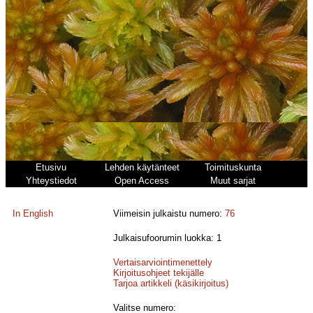
Etusivu
Lehden käytänteet
Toimituskunta
Yhteystiedot
Open Access
Muut sarjat
In English
Viimeisin julkaistu numero:
76
Julkaisufoorumin luokka: 1
Vertaisarviointimenettely
Kirjoitusohjeet tekijälle
Tarjoa artikkeli (käsikirjoitus)
Valitse numero: