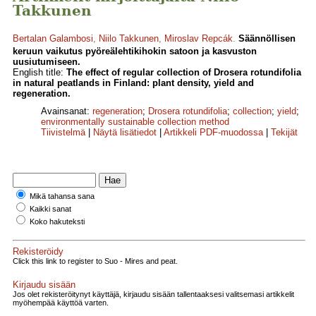
Takkunen
Bertalan Galambosi
,
Niilo Takkunen
,
Miroslav Repcák
.
Säännöllisen
keruun vaikutus pyöreälehtikihokin satoon ja kasvuston
uusiutumiseen.
English title:
The effect of regular collection of Drosera rotundifolia
in natural peatlands in Finland: plant density, yield and
regeneration.
Avainsanat:
regeneration
;
Drosera rotundifolia
;
collection
;
yield
;
environmentally sustainable collection method
Tiivistelmä
|
Näytä lisätiedot
|
Artikkeli PDF-muodossa
|
Tekijät
Mikä tahansa sana
Kaikki sanat
Koko hakuteksti
Rekisteröidy
Click this link to register to Suo - Mires and peat.
Kirjaudu sisään
Jos olet rekisteröitynyt käyttäjä, kirjaudu sisään tallentaaksesi valitsemasi artikkelit
myöhempää käyttöä varten.