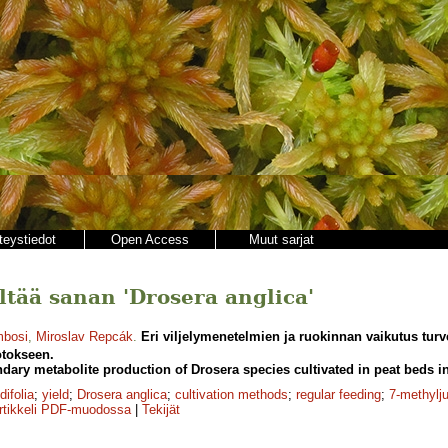
teystiedot
Open Access
Muut sarjat
ältää sanan 'Drosera anglica'
mbosi
,
Miroslav Repcák
.
Eri viljelymenetelmien ja ruokinnan vaikutus tur
otokseen.
dary metabolite production of Drosera species cultivated in peat beds i
difolia
;
yield
;
Drosera anglica
;
cultivation methods
;
regular feeding
;
7-methylj
rtikkeli PDF-muodossa
|
Tekijät