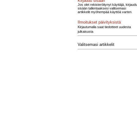
Kirjaudu sisään
Jos olet rekisteröitynyt käyttäjä, kirjaud
sisään tallentaaksesi valitsemasi
artikkelit myöhempää käyttöä varten.
Ilmoitukset päivityksistä
Kirjautumalla saat tiedotteet uudesta
julkaisusta
Valitsemasi artikkelit