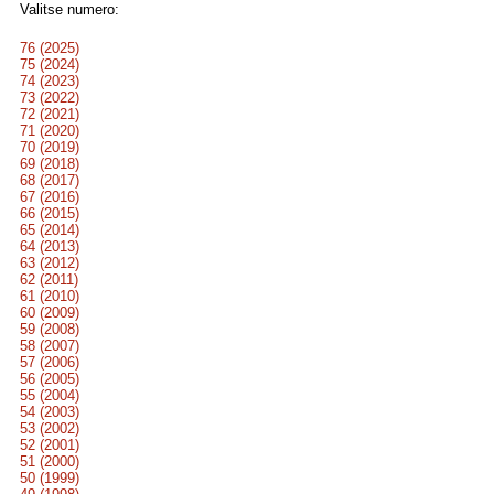
Valitse numero:
76 (2025)
75 (2024)
74 (2023)
73 (2022)
72 (2021)
71 (2020)
70 (2019)
69 (2018)
68 (2017)
67 (2016)
66 (2015)
65 (2014)
64 (2013)
63 (2012)
62 (2011)
61 (2010)
60 (2009)
59 (2008)
58 (2007)
57 (2006)
56 (2005)
55 (2004)
54 (2003)
53 (2002)
52 (2001)
51 (2000)
50 (1999)