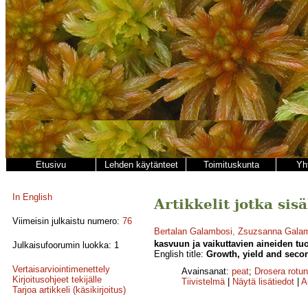
Etusivu
Lehden käytänteet
Toimituskunta
Yh
In English
Artikkelit jotka sis
Viimeisin julkaistu numero:
76
Bertalan Galambosi
,
Zsuzsanna Gala
kasvuun ja vaikuttavien aineiden tu
Julkaisufoorumin luokka: 1
English title:
Growth, yield and secon
Vertaisarviointimenettely
Avainsanat:
peat
;
Drosera rotun
Kirjoitusohjeet tekijälle
Tiivistelmä
|
Näytä lisätiedot
|
A
Tarjoa artikkeli (käsikirjoitus)