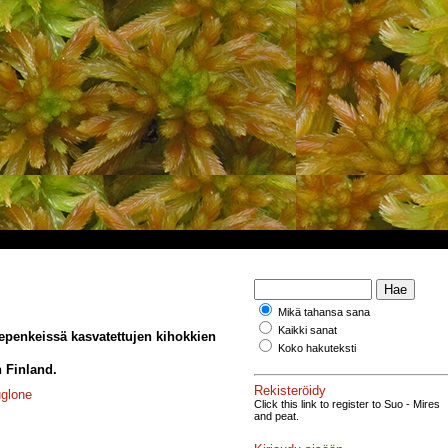
Mikä tahansa sana
Kaikki sanat
vepenkeissä kasvatettujen kihokkien
Koko hakuteksti
n Finland.
Rekisteröidy
uglone
Click this link to register to Suo - Mires
and peat.