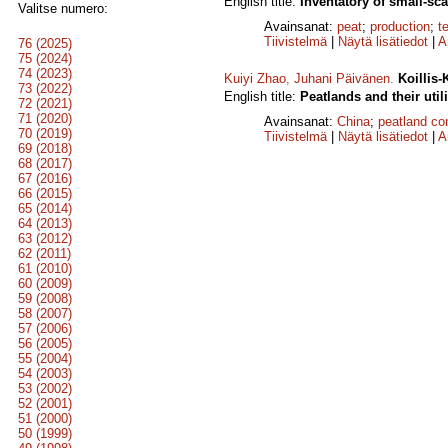
English title:
Inventatory of small-sca
Valitse numero:
Avainsanat:
peat
;
production
;
t
Tiivistelmä
|
Näytä lisätiedot
|
A
76 (2025)
75 (2024)
74 (2023)
Kuiyi Zhao
,
Juhani Päivänen
.
Koillis-
73 (2022)
English title:
Peatlands and their util
72 (2021)
71 (2020)
Avainsanat:
China
;
peatland c
70 (2019)
Tiivistelmä
|
Näytä lisätiedot
|
A
69 (2018)
68 (2017)
67 (2016)
66 (2015)
65 (2014)
64 (2013)
63 (2012)
62 (2011)
61 (2010)
60 (2009)
59 (2008)
58 (2007)
57 (2006)
56 (2005)
55 (2004)
54 (2003)
53 (2002)
52 (2001)
51 (2000)
50 (1999)