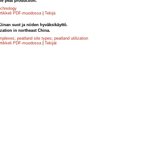
le peat production.
echnology
rtikkeli PDF-muodossa
|
Tekijä
Kiinan suot ja niiden hyväksikäyttö.
ization in northeast China.
omplexes
;
peatland site types
;
peatland utilization
rtikkeli PDF-muodossa
|
Tekijät