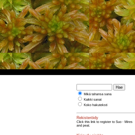
Mikä tahansa sana
Kaikki sanat
Koko hakuteksti
Rekisteröidy
Click this link to register to Suo - Mires
and peat.