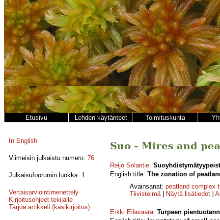
Etusivu
Lehden käytänteet
Toimituskunta
Yh
In English
Suo - Mires and peat
Viimeisin julkaistu numero:
76
Reijo Solantie
.
Suoyhdistymätyypeistä
English title:
The zonation of peatlan
Julkaisufoorumin luokka: 1
Avainsanat:
peatland complex 
Vertaisarviointimenettely
Tiivistelmä
|
Näytä lisätiedot
|
A
Kirjoitusohjeet tekijälle
Tarjoa artikkeli (käsikirjoitus)
Erkki Eilavaara
.
Turpeen pientuotann