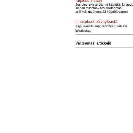
Kirjaudu sisään
Jos olet rekisteröitynyt käyttäjä, kirjaud
sisään tallentaaksesi valitsemasi
artikkelit myöhempää käyttöä varten.
Ilmoitukset päivityksistä
Kirjautumalla saat tiedotteet uudesta
julkaisusta
Valitsemasi artikkelit