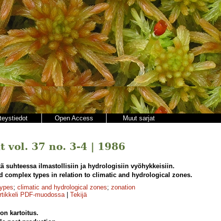
teystiedot
Open Access
Muut sarjat
 vol. 37 no. 3-4 | 1986
 suhteessa ilmastollisiin ja hydrologisiin vyöhykkeisiin.
d complex types in relation to climatic and hydrological zones.
types
;
climatic and hydrological zones
;
zonation
rtikkeli PDF-muodossa
|
Tekijä
on kartoitus.