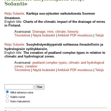
Solantie
Reijo Solantie
.
Karttoja suo-ojitusten vaikutuksesta Suomen
ilmastoon.
English title:
Charts of the climatic impact of the drainage of mires
in Finland.
Avainsanat:
Drainage
;
mire
;
climate
;
foresrty
Tiivistelmä
|
Näytä lisätiedot
|
Artikkeli PDF-muodossa
|
Tekijä
Reijo Solantie
.
Suoyhdistymätyypeistä suhteessa ilmastollisiin ja
hydrologisiin vyöhykkeisiin.
English title:
The zonation of peatland complex types in relation to
climatic and hydrological zones.
Avainsanat:
peatland complex types
;
climatic and hydrological
zones
;
zonation
Tiivistelmä
|
Näytä lisätiedot
|
Artikkeli PDF-muodossa
|
Tekijä
Mikä tahansa sana
Kaikki sanat
Koko hakuteksti