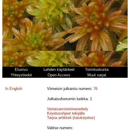
Etusivu
Lehden käytänteet
Toimituskunta
Yhteystiedot
Open Access
Muut sarjat
In English
Viimeisin julkaistu numero:
76
Julkaisufoorumin luokka: 1
Vertaisarviointimenettely
Kirjoitusohjeet tekijälle
Tarjoa artikkeli (käsikirjoitus)
Valitse numero: