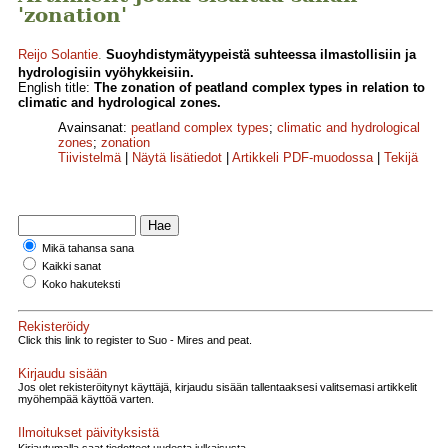
'zonation'
Reijo Solantie
.
Suoyhdistymätyypeistä suhteessa ilmastollisiin ja
hydrologisiin vyöhykkeisiin.
English title:
The zonation of peatland complex types in relation to
climatic and hydrological zones.
Avainsanat:
peatland complex types
;
climatic and hydrological
zones
;
zonation
Tiivistelmä
|
Näytä lisätiedot
|
Artikkeli PDF-muodossa
|
Tekijä
Mikä tahansa sana
Kaikki sanat
Koko hakuteksti
Rekisteröidy
Click this link to register to Suo - Mires and peat.
Kirjaudu sisään
Jos olet rekisteröitynyt käyttäjä, kirjaudu sisään tallentaaksesi valitsemasi artikkelit
myöhempää käyttöä varten.
Ilmoitukset päivityksistä
Kirjautumalla saat tiedotteet uudesta julkaisusta