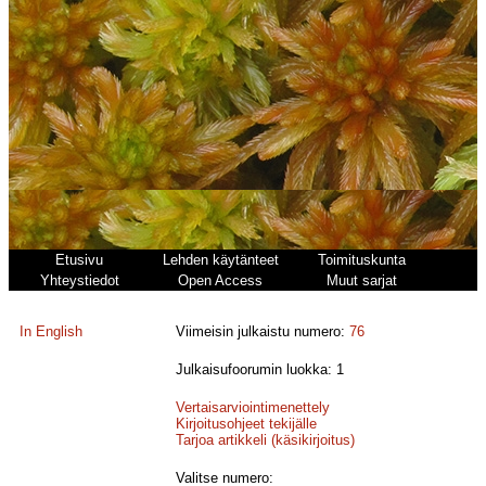
Etusivu
Lehden käytänteet
Toimituskunta
Yhteystiedot
Open Access
Muut sarjat
In English
Viimeisin julkaistu numero:
76
Julkaisufoorumin luokka: 1
Vertaisarviointimenettely
Kirjoitusohjeet tekijälle
Tarjoa artikkeli (käsikirjoitus)
Valitse numero: