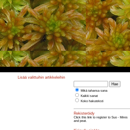
Lisää valittuihin artikkeleihin
Mikä tahansa sana
Kaikki sanat
Koko hakuteksti
Rekisteröidy
Click this link to register to Suo - Mires
and peat.