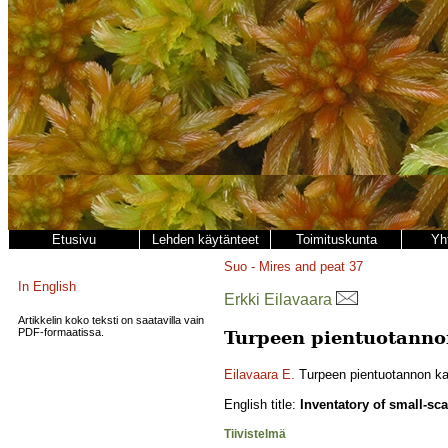
Etusivu
Lehden käytänteet
Toimituskunta
Yh
Suo - Mires and peat
37
In English
Erkki Eilavaara
Artikkelin koko teksti on saatavilla vain
PDF-formaatissa.
Turpeen pientuotanno
Eilavaara E.
Turpeen pientuotannon kar
English title:
Inventatory of small-sc
Tiivistelmä