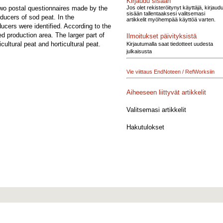
Kirjaudu sisään
Jos olet rekisteröitynyt käyttäjä, kirjaud
 two postal questionnaires made by the
sisään tallentaaksesi valitsemasi
ducers of sod peat. In the
artikkelit myöhempää käyttöä varten.
ducers were identified. According to the
d production area. The larger part of
Ilmoitukset päivityksistä
ultural peat and horticultural peat.
Kirjautumalla saat tiedotteet uudesta
julkaisusta
Vie viittaus EndNoteen / RefWorksiin
Aiheeseen liittyvät artikkelit
Valitsemasi artikkelit
Hakutulokset