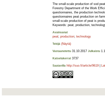
The small-scale production of sod peat
Forestry Department of the Work Effici
questionnaires, the production technolo
questionnaires peat production on farms
small-scale production of peat is produ
Keywords: peat, production, technolog
Avainsanat
peat
;
production
;
technology
(Näytä)
Tekijä
31.10.2017
1.1
Vastaanotettu
Julkaistu
3737
Katselukerrat
http://suo.fi/article/9619
|
La
Saatavilla