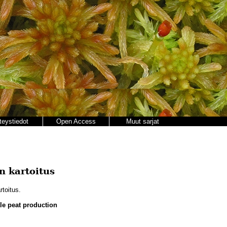
teystiedot
Open Access
Muut sarjat
n kartoitus
toitus.
ale peat production