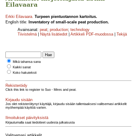
Eilavaara
Erkki Eilavaara
.
Turpeen pientuotannon kartoitus.
English title:
Inventatory of small-scale peat production.
Avainsanat:
peat
;
production
;
technology
Tiivistelmä
|
Näytä lisätiedot
|
Artikkeli PDF-muodossa
|
Tekijä
Mikä tahansa sana
Kaikki sanat
Koko hakuteksti
Rekisteröidy
Click this link to register to Suo - Mires and peat.
Kirjaudu sisään
Jos olet rekisteröitynyt käyttäjä, kirjaudu sisään tallentaaksesi valitsemasi artikkelit
myöhempää käyttöä varten.
Ilmoitukset päivityksistä
Kirjautumalla saat tiedotteet uudesta julkaisusta
Valitsemasi artikkelit