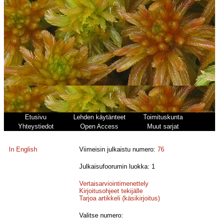
Etusivu
Lehden käytänteet
Toimituskunta
Yhteystiedot
Open Access
Muut sarjat
In English
Viimeisin julkaistu numero:
76
Julkaisufoorumin luokka: 1
Vertaisarviointimenettely
Kirjoitusohjeet tekijälle
Tarjoa artikkeli (käsikirjoitus)
Valitse numero: